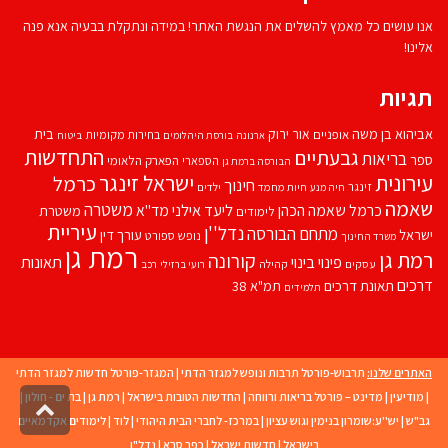
אנו עושים כל מאמץ להשלים את הנגשת האתר! במידה ונתקלת בבעיה אנא פנה
אלינו!
תגיות
אביהוא בן משה
בית
אור ירוק
אופניים
בחירות מקומיות
ארנונה
בורסת היהלומים
ביטוח
התחדשות
גבעתיים
בריאות
ספר
הספארי
הפארק הלאומי
הבורסה ברמת גן
עירונית
ישראל זינגר
כרמל
חינוך
זינגר
חיות מחמד
ילדים
חיה מנע
שאמה
משטרה
ליעד אילני
כרמל שאמה הכהן
מד''א
משטרת
לימודים
עיריית
נדל''ן
מתחם הבורסה
ישראל
עורך דין
נופש
ספורט
משרד החינוך
רמת גן
רמת גן
קורונה
פינוי בינוי
תאונות
עסקים
קהילה
רועי ברזילי
רכב
דרכים
תאונת דרכים
תמ"א 38
תלמידים
האתרים שלנו:
תרבוש-פורטל תרבות ונופש למגזר הדתי
|
המגזר-פורטל חדשות למגזר הדתי
|
מודיעין
|
מדינט – פורטל בריאות ורווחה
|
החדשות הטובות בישראל
|
רמת גן
|
בת ים - חולון
|
גליל
גב"ש
|
יש''ע:שומרון בנימין וגוש עציון
|
במרכז- לחברי הבית היהודי
|
לוד
|
לימודים אקדמאיים
לרא
העמו
בישראל
|
חדשות ישראל
|
כפר סבא
|
נדל"ן