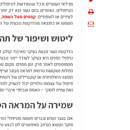
מגילאי העשרים וככל שהמודעות לטיפולים 
הטיפולים. האזורים בהם העור הוא דק יותר
לעיניים או לשפתיים.
קמטים מעל השפה
,
השמש או כתוצאה מהזדקנות טבעית של העו
ליטוש ושיפור של תה
הזדקנות העור נובעת בעיקר מאיבוד קולגן ל
טיפולי הפנים היא בעיקר לעודד ייצור טבע
מתמוססים לאחר פרק זמן מסוים. מקום נו
נפולות ושקועות גורמות למראה מבוגר ועיי
חומצה היאלורונית או קוקטיילים של ויטמינ
פיסול של עצמות הלחיים יכול להעניק לפני
ואת עמית לוסקי – האמת שביופי איברי הפנ
שמירה על המראה הט
אם בעבר נשים וגברים חששו מטיפולי הזרק
וחקר הנושא הנרחב מאפשרים לנו לבצע טי