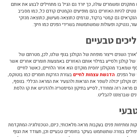
מתקנים ומשמרים עולה, כך יורד גם הגיל בו מתחילים לבצע את אותם
 נוטים להיות האזורים בהם מופיעים הקמטים קודם כל, כמו מסביב
 הנקראים גם קמטי ברקוד, נגרמים כתוצאה מעישון, כתוצאה מנזקי
ר, גנטיקה ופעולות שמשתמשות בשרירי הפנים כמו חיוך.
ליכים טבעיים
אורך השנים וייצור מופחת של הקולגן בגוף שלנו, לכן, מטרתם של
י של קולגן ולסייע במילוי אותם האזורים באמצעות חומרים אחרים אשר
סף שמאבד מהקולגן יחסית מוקדם הוא אזור הלחיים, כאשר לחיים
ף של הפנים.
הדגשת עצמות לחיים
בעזרת הזרקות חומרים כמו בוטוקס,
ים וקולגן יכולה לשפר את הנראות ולהצעיר את המראה הכללי. בנוסף,
ם מראה רזה ומחודד, לסייע בתיקון הסימטריה ולהדגיש את קו הלסת
ים שברצוננו להבליט.
בעי
ות ומתיחות פנים בעקבות מראה מלאכותי, כיום, הטכנולוגיה המתקדמת
פולים בצורה שתשתמש בעיקר בחומרים טבעיים וכן, תעודד את הגוף