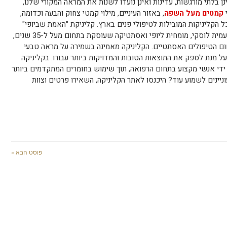
 בלתי מורגשות, עדינות ואינן נועדו לשנות את המראה המקורי שלנו,
י
קמטים מעל השפה
, באזור העיניים, מילוי קמטי צחוק והבעה וכדומה,
ל הקליניקות המובילות לטיפולי פנים בארץ. קליניקת "האמת שביופי"
הוקמה עבור תושבי הצפון ומעבר לו, על ידי עמית לוסקי, מומחית ליופי ואסתטיקה שעוסקת בתחום מעל ל-35 שנים,
ום הטיפולים האסתטיים. הקליניקה מאמינה בשמירה על מראה טבעי
ל מנת לספק את התוצאות הטובות והמדויקות ביותר עבורו. בקליניקה
 ידי אנשי מקצוע בתחום הרפואה, תוך שימוש בחומרים המתקדמים ביותר
ניינים לשמוע עוד? היכנסו לאתר הקליניקה, השאירו פרטים וצוות
פוסט הבא »