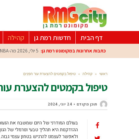
דף הבית
חדשות רמת גן
קהילה
כתבות אחרונות במקומונט רמת גן:
5 יולי, 2026
מה-NBA למרכז הפיתוח ברמת גן: עומרי כספי במפגש הוקרה מיוחד
ראשי
»
קהילה
»
טיפול בקמטים להצערת עור הפנים
טיפול בקמטים להצערת עור 
תוכן מקודם
24 יוני, 2024
בעולם המודרני של היום שמשבח את הנעורים,
ההזדקנות היא תהליך טבעי ונורמלי של הגו
ולאפשר לעצמנו להרגיש בטחון עצמי גבוה. 