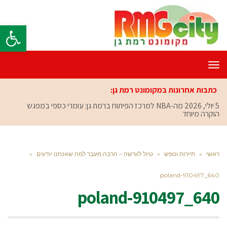
פתח סרגל
תפריט
כתבות אחרונות במקומונט רמת גן:
5 יולי, 2026
מה-NBA למרכז הפיתוח ברמת גן: עומרי כספי במפגש
הוקרה מיוחד
ראשי
»
תיירות ונופש
»
טיול לוורשה – הרבה מעבר למה שאנחנו יודעים
»
poland-910497_640
poland-910497_640