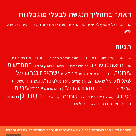
האתר בתהליך הנגשה לבעלי מוגבלויות
אנו עושים כל מאמץ להשלים את הנגשת האתר! במידה ונתקלת בבעיה אנא פנה
אלינו!
תגיות
אביהוא בן משה
בית
אור ירוק
אופניים
בחירות מקומיות
ארנונה
בורסת היהלומים
ביטוח
התחדשות
גבעתיים
בריאות
ספר
הספארי
הפארק הלאומי
הבורסה ברמת גן
עירונית
ישראל זינגר
כרמל
חינוך
זינגר
חיות מחמד
ילדים
חיה מנע
שאמה
משטרה
ליעד אילני
כרמל שאמה הכהן
מד''א
משטרת
לימודים
עיריית
נדל''ן
מתחם הבורסה
ישראל
עורך דין
נופש
ספורט
משרד החינוך
רמת גן
רמת גן
קורונה
פינוי בינוי
תאונות
עסקים
קהילה
רועי ברזילי
רכב
דרכים
תאונת דרכים
תמ"א 38
תלמידים
האתרים שלנו:
תרבוש-פורטל תרבות ונופש למגזר הדתי
|
המגזר-פורטל חדשות למגזר הדתי