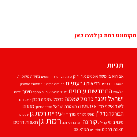
מקומונט רמת גן
לחצו כאן
תגיות
אביהוא בן משה
אור ירוק
אופניים
בחירות מקומיות
ארנונה
בורסת היהלומים
גבעתיים
בריאות
בית ספר
הספארי
הפארק
ביטוח
הבורסה ברמת גן
התחדשות עירונית
חינוך
הלאומי
זינגר
חיות מחמד
ילדים
חיה מנע
ישראל זינגר
כרמל שאמה
כרמל שאמה הכהן
לימודים
משטרה
ליעד אילני
מתחם
מד''א
משטרת ישראל
משרד החינוך
עיריית רמת גן
נדל''ן
הבורסה
עורך דין
נופש
ספורט
עסקים
רמת גן
קורונה
פינוי בינוי
תאונות דרכים
קהילה
רועי ברזילי
רכב
תאונת דרכים
תמ"א 38
תלמידים