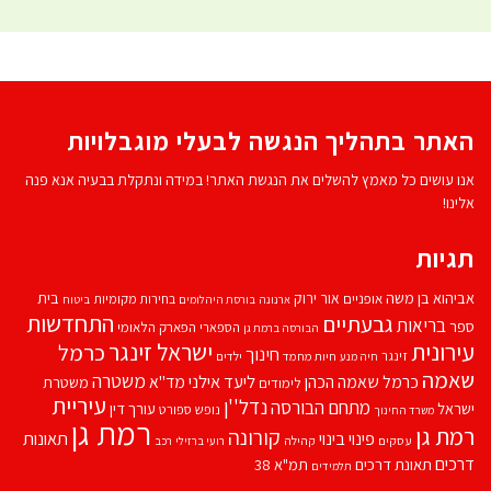
האתר בתהליך הנגשה לבעלי מוגבלויות
אנו עושים כל מאמץ להשלים את הנגשת האתר! במידה ונתקלת בבעיה אנא פנה
אלינו!
תגיות
אביהוא בן משה
בית
אור ירוק
אופניים
בחירות מקומיות
ארנונה
בורסת היהלומים
ביטוח
התחדשות
גבעתיים
בריאות
ספר
הספארי
הפארק הלאומי
הבורסה ברמת גן
עירונית
ישראל זינגר
כרמל
חינוך
זינגר
חיות מחמד
ילדים
חיה מנע
שאמה
משטרה
ליעד אילני
כרמל שאמה הכהן
מד''א
משטרת
לימודים
עיריית
נדל''ן
מתחם הבורסה
ישראל
עורך דין
נופש
ספורט
משרד החינוך
רמת גן
רמת גן
קורונה
פינוי בינוי
תאונות
עסקים
קהילה
רועי ברזילי
רכב
דרכים
תאונת דרכים
תמ"א 38
תלמידים