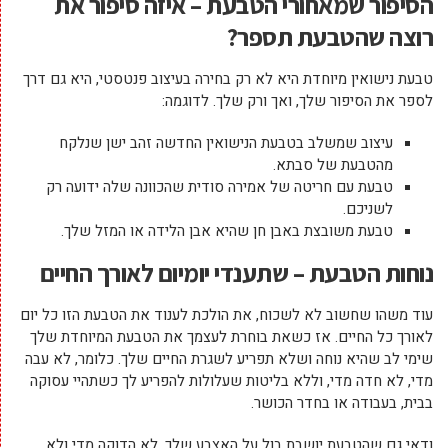
הסיפור שמאחורי הטבעת – איזה סיפור את
רוצה שהטבעת תספר?
טבעת נישואין מיוחדת היא לא רק בחירה בעיצוב פנטסטי, היא גם דרך
לספר את הסיפור שלך, ואך ורק שלך. לדוגמה:
עיצוב שמשלב בטבעת הנישואין החדשה זהב ישן שנלקח
מהטבעת של סבתא.
טבעת עם חריטה של אמירה סודית שהכוונה שלה ידועה רק
לשניכם.
טבעת משובצת באבן חן שהיא אבן הלידה או המזל שלך.
נוחות הטבעת – שתענדי יומיום לאורך החיים
עוד משהו שחשוב לא לשכוח, את הולכת לענוד את הטבעת הזו כל יום
לאורך כל החיים. אז כשאת בוחרת לעצמך את הטבעת המיוחדת שלך
שימי לב שהיא נוחה ושלא תפריע לשגרת החיים שלך. כלומר, לא עבה
מדי, לא חדה מדי, וללא בליטות שעלולות להפריע לך כשתהיי עסוקה
בבית, בעבודה או בחדר הכושר.
ודאי גם שהטבעת יושבת בול על האצבע שלך, לא הדוקה מדי ולא