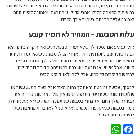
רופפת מדי. בקיצור, בקשי למדוד אותה ושאלי אם אפשר יהיה לעשות
בה שינויי התאמה קלים. אחרי הכול, זו הטבעת שאמורה להיות נוחה
ואהובה עלייך מדי יום ביומו לאורך החיים.
עלות הטבעת – המחיר לא תמיד קובע
אולי נפתיע אם נספר לך שלא תמיד טבעת הנישואין היקרה ביותר היא
גם זו שתיחשב ליוקרתית יותר. אחרי הכול, טבעת נישואין נמדדת יותר
במשמעות שהיא מציעה לך מאשר במחיר שלה. לכן, טבעת בעיצוב
פשוט אבל אישי, או טבעת שעוברת במשפחה מדור לדור יכולות
להיחשב כיקרות פי כמה, אבל ללב ולאו דווקא לכיס.
לבסוף, עכשיו זה בטח נראה לך רחוק מאד אבל בעוד חמש, עשר או
שלושים שנה כשתביטי בטבעת הנישואין שלך, מה שתזכרי זה את
הבחירה שלך היום. אז בחרי בטבעת שנותנת הרגשה שהיא את או חלק
ממך. בטבעת שאינה עוד תכשיט, אלא סמל לאהבה ולמחויבות שלך
לנשמה התאומה שלך.
WhatsApp
Facebook