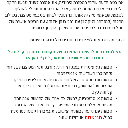
את בטח יודעת שלפי המסורת היהודית, את אמורה לענוד טבעת חלקה
בלי שיבוצי אבנים מתחת לחופה, אבל אחרי הטקס תוכלי להחליף
לטבעת שבאמת מייצגת אותך. כך תוכלי לבחור בטבעת מעוצבת בשילוב
מתכות (כמו זהב בגוון לבן עם זהב בגוון אדום), עם חריטה אישית של
סמל שמדבר רק לשניכם, או עם שיבוץ אבן חן צבעונית.
הנה כמה דוגמאות לעיצובים מיוחדים של טבעות נישואין:
>> להצטרפות לרשימת התפוצה של מקומונט רמת גן וקבלת כל
העדכונים ראשונים בווטסאפ, לחץ/י כאן <<
טבעות גיאומטריות בסגנון מודרני, אורבני ונקי המעוצבות בצורות
נקיות כמו משולשים או אליפסות.
טבעות עם טקסטורה של חריטה עדינה או תבליטים בחלקו
החיצוני של החישוק, בהשראת הטבע (כמו עלים, גלים או
קליפות עץ).
טבעות א-סימטריות, למשל צד אחד של החישוק עבה יותר
מהשני או אלמנט עיצובי המופיע רק בצד אחד של הטבעת.
טבעות עם נגיעה צבעונית המשובצות באבן חן קטנה כמו ספיר
כחול,
רובי אדום
או יהלום שחור.