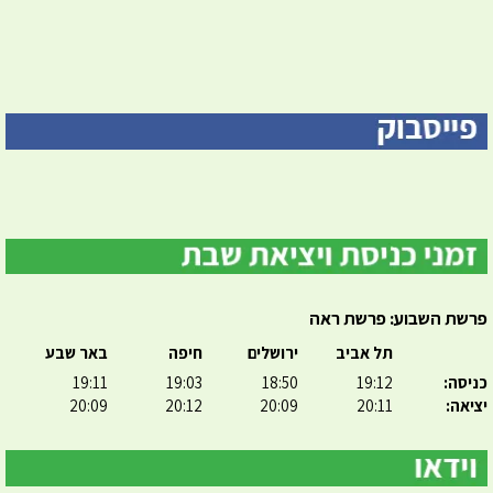
פרשת השבוע: פרשת ראה
תל אביב
ירושלים
חיפה
באר שבע
כניסה:
19:12
18:50
19:03
19:11
יציאה:
20:11
20:09
20:12
20:09