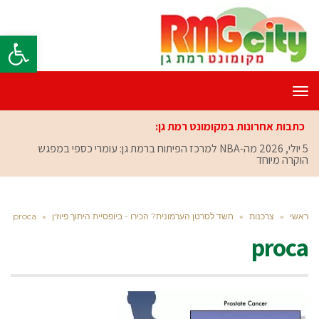
פתח סרגל
תפריט
כתבות אחרונות במקומונט רמת גן:
5 יולי, 2026
מה-NBA למרכז הפיתוח ברמת גן: עומרי כספי במפגש
הוקרה מיוחד
ראשי
»
צרכנות
»
חשד לסרטן הערמונית? הכירו - ביופסיית היתוך פיוז‘ן
»
proca
proca