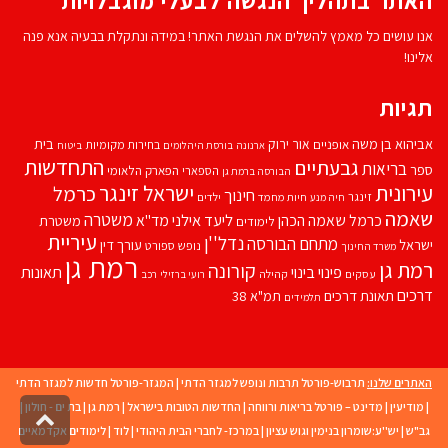
האתר בתהליך הנגשה לבעלי מוגבלויות
אנו עושים כל מאמץ להשלים את הנגשת האתר! במידה ונתקלת בבעיה אנא פנה
אלינו!
תגיות
אביהוא בן משה
בית
אור ירוק
אופניים
בחירות מקומיות
ארנונה
בורסת היהלומים
ביטוח
התחדשות
גבעתיים
בריאות
ספר
הספארי
הפארק הלאומי
הבורסה ברמת גן
עירונית
ישראל זינגר
כרמל
חינוך
זינגר
חיות מחמד
ילדים
חיה מנע
שאמה
משטרה
ליעד אילני
כרמל שאמה הכהן
מד''א
משטרת
לימודים
עיריית
נדל''ן
מתחם הבורסה
ישראל
עורך דין
נופש
ספורט
משרד החינוך
רמת גן
רמת גן
קורונה
פינוי בינוי
תאונות
עסקים
קהילה
רועי ברזילי
רכב
דרכים
תאונת דרכים
תמ"א 38
תלמידים
האתרים שלנו:
תרבוש-פורטל תרבות ונופש למגזר הדתי
|
המגזר-פורטל חדשות למגזר הדתי
|
מודיעין
|
מדינט – פורטל בריאות ורווחה
|
החדשות הטובות בישראל
|
רמת גן
|
בת ים - חולון
|
גליל
גב"ש
|
יש''ע:שומרון בנימין וגוש עציון
|
במרכז- לחברי הבית היהודי
|
לוד
|
לימודים אקדמאיים
לרא