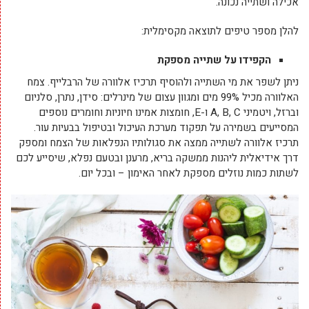
אכילה ושתייה נכונה.
להלן מספר טיפים לתוצאה מקסימלית:
הקפידו על שתייה מספקת
ניתן לשפר את מי השתייה ולהוסיף תרכיז אלוורה של הרבלייף. צמח
האלוורה מכיל 99% מים ומגוון עצום של מינרלים: סידן, נתרן, סלניום
וברזל, ויטמיני A, B, C ו-E, חומצות אמינו חיוניות וחומרים נוספים
המסייעים בשמירה על תפקוד מערכת העיכול ובטיפול בבעיות עור.
תרכיז אלוורה לשתייה ממצה את סגולותיו הנפלאות של הצמח ומספק
דרך אידיאלית ליהנות ממשקה בריא, מרענן ובטעם נפלא, שיסייע לכם
לשתות כמות נוזלים מספקת לאחר האימון – ובכל יום.