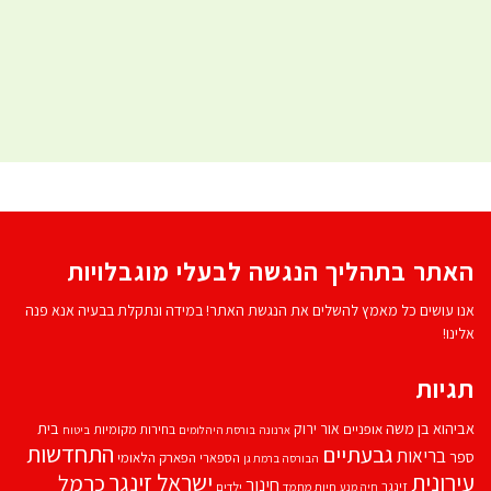
האתר בתהליך הנגשה לבעלי מוגבלויות
אנו עושים כל מאמץ להשלים את הנגשת האתר! במידה ונתקלת בבעיה אנא פנה
אלינו!
תגיות
אביהוא בן משה
בית
אור ירוק
אופניים
בחירות מקומיות
ארנונה
בורסת היהלומים
ביטוח
התחדשות
גבעתיים
בריאות
ספר
הספארי
הפארק הלאומי
הבורסה ברמת גן
עירונית
ישראל זינגר
כרמל
חינוך
זינגר
חיות מחמד
ילדים
חיה מנע