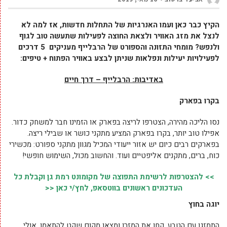
הקיץ כבר כאן ועמו האנרגיות של התחלות חדשות, אז למה לא
לנצל את מזג האוויר ולצאת החוצה לפעילות שתעשה טוב לגוף
ולנפש? מומחי התזונה והספורט של הרבלייף מעניקים 5 דרכים
לפעילויות יעילות ונפלאות שניתן לבצע באוויר הפתוח + טיפים:
באדיבות: הרבלייף – דרך חיים
בקרו בפארק
נסו הליכה מהירה, הצטרפו לריצה בפארק או הזמינו חבר למשחק כדור.
אפילו טוב יותר, בקרו בפארק המציע מתקני כושר או שבילי ריצה.
בפארקים רבים כיום יש אזור ייעודי המכיל מגוון מתקני ספורט: מכשירי
כוח, ברים, מתקנים אליפטיים ועוד. והחשוב מכול, השימוש חופשי!
>> להצטרפות לרשימת התפוצה של מקומונט רמת גן וקבלת כל
העדכונים ראשונים בווטסאפ, לחץ/י כאן <<
יוגה בחוץ
התמזגו עם הטבע. קחו את המזרן ומצאו מקום שקט להתאמן. אולי