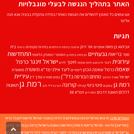
האתר בתהליך הנגשה לבעלי מוגבלויות
אנו עושים כל מאמץ להשלים את הנגשת האתר! במידה ונתקלת בבעיה אנא פנה
אלינו!
תגיות
אביהוא בן משה
בית
אור ירוק
אופניים
בחירות מקומיות
ארנונה
בורסת היהלומים
ביטוח
התחדשות
גבעתיים
בריאות
ספר
הספארי
הפארק הלאומי
הבורסה ברמת גן
עירונית
ישראל זינגר
כרמל
חינוך
זינגר
חיות מחמד
ילדים
חיה מנע
שאמה
משטרה
ליעד אילני
כרמל שאמה הכהן
מד''א
משטרת
לימודים
עיריית
נדל''ן
מתחם הבורסה
ישראל
עורך דין
נופש
ספורט
משרד החינוך
רמת גן
רמת גן
קורונה
פינוי בינוי
תאונות
עסקים
קהילה
רועי ברזילי
רכב
דרכים
תאונת דרכים
תמ"א 38
תלמידים
האתרים שלנו:
תרבוש-פורטל תרבות ונופש למגזר הדתי
|
המגזר-פורטל חדשות למגזר הדתי
|
מודיעין
|
מדינט – פורטל בריאות ורווחה
|
החדשות הטובות בישראל
|
רמת גן
|
בת ים - חולון
|
גליל
גב"ש
|
יש''ע:שומרון בנימין וגוש עציון
|
במרכז- לחברי הבית היהודי
|
לוד
|
לימודים אקדמאיים