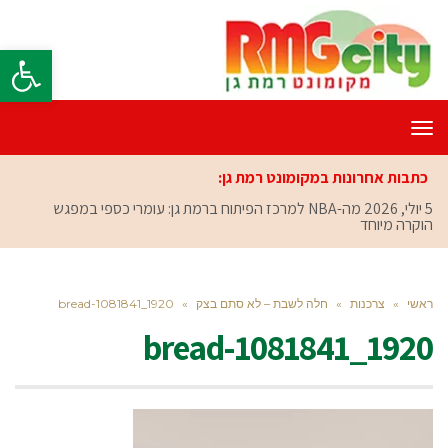
פתח סרגל
תפריט
כתבות אחרונות במקומונט רמת גן:
5 יולי, 2026
מה-NBA למרכז הפיתוח ברמת גן: עומרי כספי במפגש
הוקרה מיוחד
ראשי
»
צרכנות
»
חלה לשבת – לא סתם בצק
»
bread-1081841_1920
bread-1081841_1920