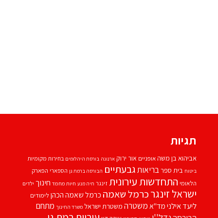
תגיות
אביהוא בן משה
אור ירוק
אופניים
בחירות מקומיות
ארנונה
בורסת היהלומים
גבעתיים
בריאות
בית ספר
הספארי
הפארק
ביטוח
הבורסה ברמת גן
התחדשות עירונית
חינוך
הלאומי
זינגר
חיות מחמד
ילדים
חיה מנע
ישראל זינגר
כרמל שאמה
כרמל שאמה הכהן
לימודים
משטרה
ליעד אילני
מתחם
מד''א
משטרת ישראל
משרד החינוך
עיריית רמת גן
נדל''ן