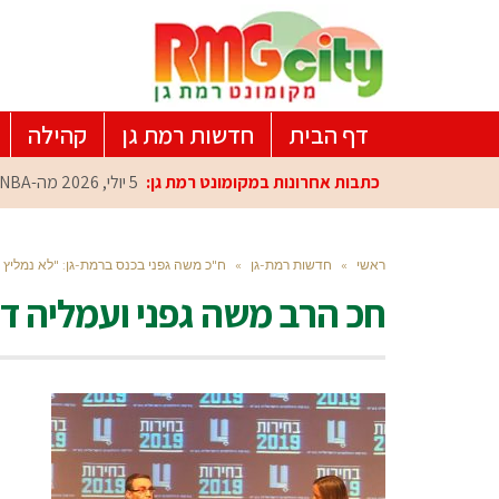
דף הבית
חדשות רמת גן
קהילה
כתבות אחרונות במקומונט רמת גן:
5 יולי, 2026
מה-NBA למרכז הפיתוח ברמת גן: עומרי כספי במפגש הוקרה מיוחד
ראשי
»
חדשות רמת-גן
»
ח"כ משה גפני בכנס ברמת-גן: "לא נמליץ
חכ הרב משה גפני ועמליה דו