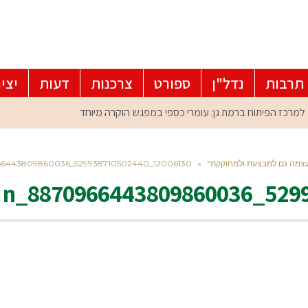
תרבות
נדל"ן
ספורט
צרכנות
דעות
יצי
 עצמה גם למבצעת ולמחוקקת"
»
12006130_529938710502440_8870966443809860036_n