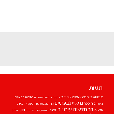
תגיות
אביהוא בן משה
אור ירוק
אופניים
בחירות מקומיות
ארנונה
בורסת היהלומים
גבעתיים
בריאות
בית ספר
הספארי
הפארק
ביטוח
הבורסה ברמת גן
התחדשות עירונית
חינוך
הלאומי
זינגר
חיות מחמד
ילדים
חיה מנע