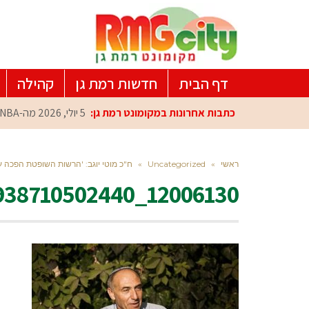
דף הבית
חדשות רמת גן
קהילה
כתבות אחרונות במקומונט רמת גן:
5 יולי, 2026
מה-NBA למרכז הפיתוח ברמת גן: עומרי כספי במפגש הוקרה מיוחד
ראשי
»
Uncategorized
»
ח"כ מוטי יוגב: 'הרשות השופטת הפכה
12006130_529938710502440_8870966443809860036_n