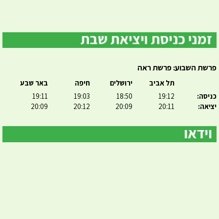
פרשת השבוע: פרשת ראה
תל אביב
ירושלים
חיפה
באר שבע
כניסה:
19:12
18:50
19:03
19:11
יציאה:
20:11
20:09
20:12
20:09