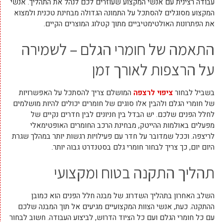
עבודה רצינית עם אנשי המקצוע שעוזרים לכם לנהל את התהליך. ‏אנשי
המקצוע מסוגלים להסתכל על ‏התמונה הגדולה מבחינת טכנית ולמצוא
את הפתרונות האולטימטיביים מתוך קטלוג המוצרים ‏הקיים.
התאמה של חומרי הגלם – לשמירה
על הרצפות לאורך זמן
‏בשביל לבחור
ציפוי לרצפה
המושלם צריך להסתכל על האפשרויות
של חומרי הגלם ולהבין אלו סוגים של חומרים יכולים להיות מושלמים
לחלל הפנים שלכם. יש הבדל בין חניונים לבין חדרים נקיים של
מפעלים באולמות ההייטק, מבחינת הרכב החומרים האופטימאלי
לריצפה. וככל שמדובר על חדר עם פעילויות רגשות יותר במהלך שגרת
היום יום, כך צריך לבחור חומרי ‏גלם בסטנדרט גבוה יותר.
תהליך התקנה בטוח ומקצועי
‏השלב האחרון בתהליך השדרוג של מבנה חלל הפנים הוא כמובן
ההתקנה. כעת, אנשי הצוות המקצועיים מגיעים אל תוך המבנה שלכם
עם כל חומרי הגלם ועם כל הציוד הדרוש, ‏לביצוע העבודה. חשוב לבחור