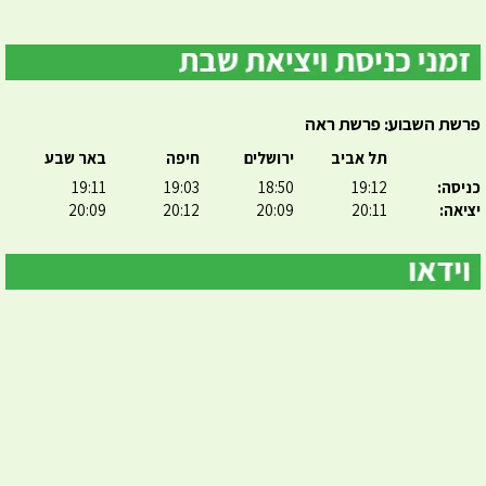
פרשת השבוע: פרשת ראה
תל אביב
ירושלים
חיפה
באר שבע
כניסה:
19:12
18:50
19:03
19:11
יציאה:
20:11
20:09
20:12
20:09