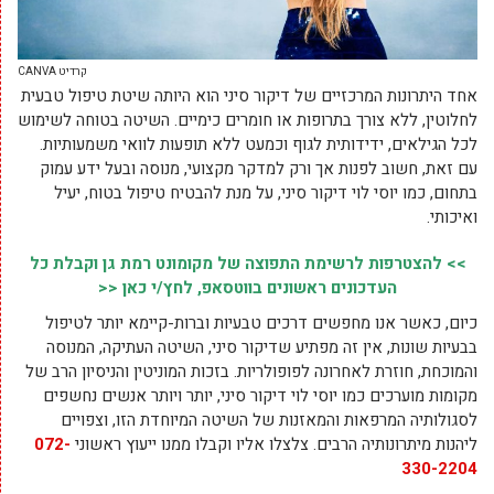
קרדיט CANVA
אחד היתרונות המרכזיים של דיקור סיני הוא היותה שיטת טיפול טבעית
לחלוטין, ללא צורך בתרופות או חומרים כימיים. השיטה בטוחה לשימוש
לכל הגילאים, ידידותית לגוף וכמעט ללא תופעות לוואי משמעותיות.
עם זאת, חשוב לפנות אך ורק למדקר מקצועי, מנוסה ובעל ידע עמוק
בתחום, כמו יוסי לוי דיקור סיני, על מנת להבטיח טיפול בטוח, יעיל
ואיכותי.
>> להצטרפות לרשימת התפוצה של מקומונט רמת גן וקבלת כל
העדכונים ראשונים בווטסאפ, לחץ/י כאן <<
כיום, כאשר אנו מחפשים דרכים טבעיות וברות-קיימא יותר לטיפול
בבעיות שונות, אין זה מפתיע שדיקור סיני, השיטה העתיקה, המנוסה
והמוכחת, חוזרת לאחרונה לפופולריות. בזכות המוניטין והניסיון הרב של
מקומות מוערכים כמו יוסי לוי דיקור סיני, יותר ויותר אנשים נחשפים
לסגולותיה המרפאות והמאזנות של השיטה המיוחדת הזו, וצפויים
ליהנות מיתרונותיה הרבים. צלצלו אליו וקבלו ממנו ייעוץ ראשוני
072-
330-2204