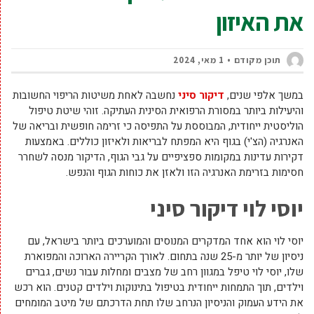
את האיזון
תוכן מקודם
1 מאי, 2024
במשך אלפי שנים,
דיקור סיני
נחשבה לאחת משיטות הריפוי החשובות
והיעילות ביותר במסורת הרפואית הסינית העתיקה. זוהי שיטת טיפול
הוליסטית ייחודית, המבוססת על התפיסה כי זרימה חופשית ובריאה של
האנרגיה (הצ'י) בגוף היא המפתח לבריאות ולאיזון כוללים. באמצעות
דקירות עדינות במקומות ספציפיים על גבי הגוף, הדיקור מנסה לשחרר
חסימות בזרימת האנרגיה הזו ולאזן את כוחות הגוף והנפש.
יוסי לוי דיקור סיני
יוסי לוי הוא אחד המדקרים המנוסים והמוערכים ביותר בישראל, עם
ניסיון של יותר מ-25 שנה בתחום. לאורך הקריירה הארוכה והמפוארת
שלו, יוסי לוי טיפל במגוון רחב של מצבים ומחלות עבור נשים, גברים
וילדים, תוך התמחות ייחודית בטיפול בתינוקות וילדים קטנים. הוא רכש
את הידע העמוק והניסיון הנרחב שלו תחת הדרכתם של מיטב המומחים