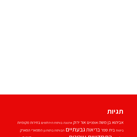
תגיות
אביהוא בן משה
אור ירוק
אופניים
בחירות מקומיות
ארנונה
בורסת היהלומים
גבעתיים
בריאות
בית ספר
הספארי
הפארק
ביטוח
הבורסה ברמת גן
התחדשות עירונית