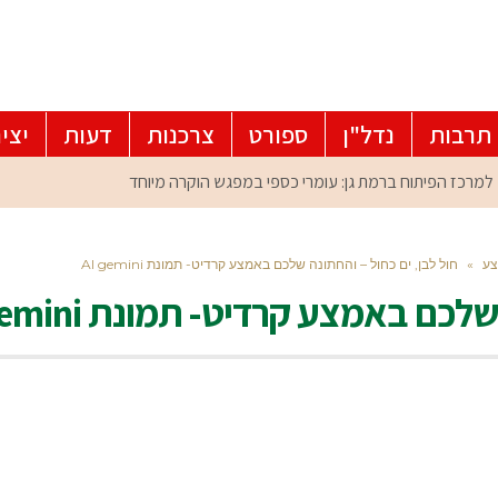
תרבות
נדל"ן
ספורט
צרכנות
דעות
יצי
צע
»
חול לבן, ים כחול – והחתונה שלכם באמצע קרדיט- תמונת AI gemini
כם באמצע קרדיט- תמונת AI gemini