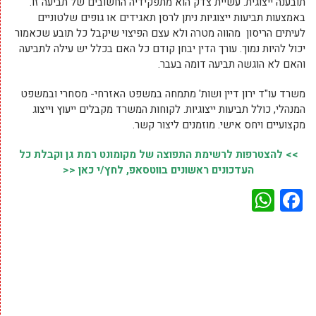
תובענה ייצוגית. עשיית צדק הוא מתפקידיה החשובים של תביעה זו.
באמצעות תביעות ייצוגיות ניתן לרסן תאגידים או גופים שלטוניים
לעיתים הריסון מהווה מטרה ולא עצם הפיצוי שיקבל כל תובע שכאמור
יכול להיות נמוך. עורך הדין יבחן קודם כל האם בכלל יש עילה לתביעה
והאם לא הוגשה תביעה דומה בעבר.
משרד עו"ד ירון דיין ושות' מתמחה במשפט האזרחי- מסחרי ובמשפט
המנהלי, כולל תביעות ייצוגיות. לקוחות המשרד מקבלים ייעוץ וייצוג
מקצועיים ויחס אישי. מוזמנים ליצור קשר.
>> להצטרפות לרשימת התפוצה של מקומונט רמת גן וקבלת כל
העדכונים ראשונים בווטסאפ, לחץ/י כאן <<
WhatsApp
Facebook