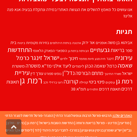
אנו עושים כל מאמץ להשלים את הנגשת האתר! במידה ונתקלת בבעיה אנא פנה
אלינו!
תגיות
אביהוא בן משה
בית
אור ירוק
אופניים
בחירות מקומיות
ארנונה
בורסת היהלומים
ביטוח
התחדשות
גבעתיים
בריאות
ספר
הספארי
הפארק הלאומי
הבורסה ברמת גן
עירונית
ישראל זינגר
כרמל
חינוך
זינגר
חיות מחמד
ילדים
חיה מנע
שאמה
משטרה
ליעד אילני
כרמל שאמה הכהן
מד''א
משטרת
לימודים
עיריית
נדל''ן
מתחם הבורסה
ישראל
עורך דין
נופש
ספורט
משרד החינוך
רמת גן
רמת גן
קורונה
פינוי בינוי
תאונות
עסקים
קהילה
רועי ברזילי
רכב
דרכים
תאונת דרכים
תמ"א 38
תלמידים
האתרים שלנו:
תרבוש-פורטל תרבות ונופש למגזר הדתי
|
המגזר-פורטל חדשות למגזר הדתי
|
מודיעין
|
מדינט – פורטל בריאות ורווחה
|
החדשות הטובות בישראל
|
רמת גן
|
בת ים - חולון
|
גליל
גב"ש
|
יש''ע:שומרון בנימין וגוש עציון
|
במרכז- לחברי הבית היהודי
|
לוד
|
לימודים אקדמאיים
לרא