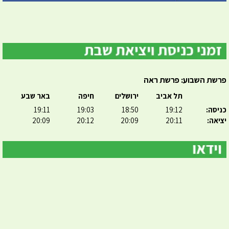
פרשת השבוע: פרשת ראה
תל אביב
ירושלים
חיפה
באר שבע
כניסה:
19:12
18:50
19:03
19:11
יציאה:
20:11
20:09
20:12
20:09