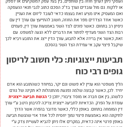
העסקי ניתן לערוך חוזה בין שותפים, בין בעל עסק למשקיעים או לספק
או ללקוח. גם מול עובדים נערך בד"כ הסכם כתוב לגבי תנאי ההעסקה
ואם המעסיק אינו מציע זאת בעצמו כדאי לעובד ליזום את העניין.
כאשר אחד הצדדים מפר את החוזה, חשוב להתייעץ עם עורך דין עם
ניסיון רב בתחום. כאשר פונים לצד השני באמצעות עורך דין, פעמים
רבות הצד השני מעדיף לפתור את הדברים ללא הגעה למשפט. עם
זאת, כאשר אין ברירה אלא לתבוע, עורך הדין ייצג את התובע ויביא לכך
שיקבל פיצוי עקב אי עמידת הצד השני בהסכם.
תביעות ייצוגיות: כלי חשוב לריסון
גופים רבי כוח
הליך משפטי הוא עניין לא פשוט וגם יקר, במיוחד כשהתובע הוא אדם
יחיד. לכן, כאשר קבוצה שלמה נפגעת מהתנהלות לא תקינה של גורם
כלשהו, בין אם חברה או מוסד ציבורי, יתכן כי
הגשת תביעה ייצוגית
עומדת על הפרק. הכדאיות לתביעה ייצוגית צריכה להיבחן היטב ע"י עורך
דין המומחה בתחום. באופן כללי, כאשר מדובר בהפרה אשר הדרך
לתיקונה הוא באמצעות פיצוי נמוך יחסית לכל אחד אזי שהגשת תביעה
באופן פרטי אינה כדאית, במקרים אלו ניתן להביא לעשיית צדק ע"י