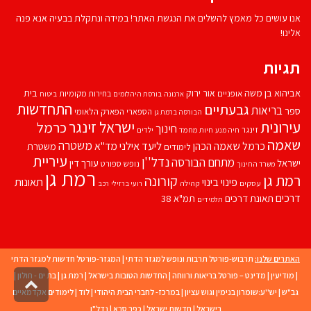
אנו עושים כל מאמץ להשלים את הנגשת האתר! במידה ונתקלת בבעיה אנא פנה
אלינו!
תגיות
אביהוא בן משה
בית
אור ירוק
אופניים
בחירות מקומיות
ארנונה
בורסת היהלומים
ביטוח
התחדשות
גבעתיים
בריאות
ספר
הספארי
הפארק הלאומי
הבורסה ברמת גן
עירונית
ישראל זינגר
כרמל
חינוך
זינגר
חיות מחמד
ילדים
חיה מנע
שאמה
משטרה
ליעד אילני
כרמל שאמה הכהן
מד''א
משטרת
לימודים
עיריית
נדל''ן
מתחם הבורסה
ישראל
עורך דין
נופש
ספורט
משרד החינוך
רמת גן
רמת גן
קורונה
פינוי בינוי
תאונות
עסקים
קהילה
רועי ברזילי
רכב
דרכים
תאונת דרכים
תמ"א 38
תלמידים
האתרים שלנו:
תרבוש-פורטל תרבות ונופש למגזר הדתי
|
המגזר-פורטל חדשות למגזר הדתי
|
מודיעין
|
מדינט – פורטל בריאות ורווחה
|
החדשות הטובות בישראל
|
רמת גן
|
בת ים - חולון
|
גליל
גב"ש
|
יש''ע:שומרון בנימין וגוש עציון
|
במרכז- לחברי הבית היהודי
|
לוד
|
לימודים אקדמאיים
לרא
העמו
בישראל
|
חדשות ישראל
|
כפר סבא
|
נדל"ן