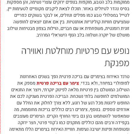
ממוקמות בלב הטבע, מוקפות בנופים ירוקים עוצרי נשימה, והן מספקות
בסיס נהדר לטיולים באזור. תוכלו לצאת ליקבים מקומיים לטעימות יין,
לטייל במסלולי טבע כמו מפלים ונחלים, או לבקר בשוקים כפריים
שמציעים חוויות קולינריות אותנטיות. בין אם אתם יוצאים לחופשה
זוגית רומנטית, משפחתית או עם חברים, הוילות בצפון מבטיחות שילוב
מושלם של יוקרה ושלווה בלב הנוף הישראלי המרהיב.
נופש עם פרטיות מוחלטת ואווירה
מפנקת
טרנד האירוח בצימרים עם בריכה פרטית הפך בשנים האחרונות
לפופולרי במיוחד, ולא בכדי.
צימר עם בריכה פרטית
מספק את
השילוב המושלם בין פרטיות מלאה לפינוק יוקרתי, ויוצר את התנאים
המושלמים לחופשה בלתי נשכחת. הבריכה הפרטית מעניקה לכם את
החופש ליהנות מכל רגע של רוגע, ללא צורך לחלוק את החלל עם
אורחים נוספים. בנוסף, צימרים רבים כוללים בריכות מחוממות, מה
שמאפשר להשתמש בהן גם בימי החורף הקרים. הצימרים מעוצבים
בקפידה ורבים מהם כוללים מתקנים כמו ג'קוזי פרטי, חצר ירוקה
ומטופחת ופינות ישיבה נעימות. חוויית האירוח בצימרים הללו מתאימה