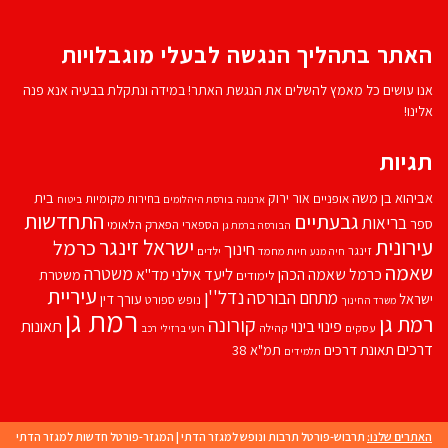
האתר בתהליך הנגשה לבעלי מוגבלויות
אנו עושים כל מאמץ להשלים את הנגשת האתר! במידה ונתקלת בבעיה אנא פנה
אלינו!
תגיות
אביהוא בן משה
בית
אור ירוק
אופניים
בחירות מקומיות
ארנונה
בורסת היהלומים
ביטוח
התחדשות
גבעתיים
בריאות
ספר
הספארי
הפארק הלאומי
הבורסה ברמת גן
עירונית
ישראל זינגר
כרמל
חינוך
זינגר
חיות מחמד
ילדים
חיה מנע
שאמה
משטרה
ליעד אילני
כרמל שאמה הכהן
מד''א
משטרת
לימודים
עיריית
נדל''ן
מתחם הבורסה
ישראל
עורך דין
נופש
ספורט
משרד החינוך
רמת גן
רמת גן
קורונה
פינוי בינוי
תאונות
עסקים
קהילה
רועי ברזילי
רכב
דרכים
תאונת דרכים
תמ"א 38
תלמידים
האתרים שלנו:
תרבוש-פורטל תרבות ונופש למגזר הדתי
|
המגזר-פורטל חדשות למגזר הדתי