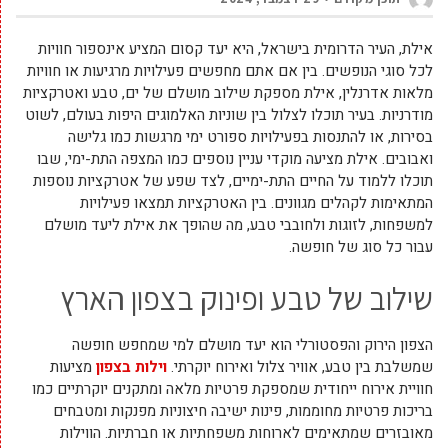
אילת, העיר הדרומית בישראל, היא יעד קסום המציע אינספור חוויות
לכל סוגי הנופשים. בין אם אתם מחפשים פעילויות מרגיעות או חוויות
מלאות אדרנלין, אילת מספקת שילוב מושלם של ים, טבע ואטרקציות
מודרניות. בעיר תוכלו לצלול בין שוניות האלמוגים היפות בעולם, לשוט
בסירות, או להתנסות בפעילויות ספורט ימי מרגשות כמו גלישה
ואבובים. אילת מציעה מוקדי עניין נוספים כמו המצפה התת-ימי, שבו
תוכלו ללמוד על החיים התת-ימיים, לצד שפע של אטרקציות נוספות
המתאימות לקהלים מגוונים. בין האטרקציות תמצאו פעילויות
למשפחות, לזוגות ולחובבי טבע, מה שהופך את אילת ליעד מושלם
עבור כל סוג של חופשה.
שילוב של טבע ופינוק בצפון הארץ
הצפון הירוק והפסטורלי הוא יעד מושלם למי שמחפש חופשה
שמשלבת בין טבע, אוויר צלול ואירוח יוקרתי.
וילות בצפון
מציעות
חוויית אירוח ייחודית שמספקת פרטיות מלאה ומתקנים יוקרתיים כמו
בריכות פרטיות מחוממות, פינות ישיבה חיצוניות מפנקות ומטבחים
מאובזרים שמתאימים לארוחות משפחתיות או חברתיות. הווילות