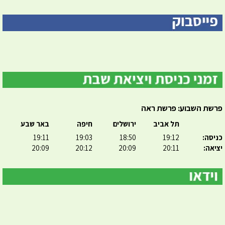
פרשת השבוע: פרשת ראה
תל אביב
ירושלים
חיפה
באר שבע
כניסה:
19:12
18:50
19:03
19:11
יציאה:
20:11
20:09
20:12
20:09