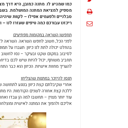
כמו שמגיע לו. מתנה כמובן, היא דרך מ
מספיק למציאת המתנה המושלמת. בשביל
סבלניים ולפעמים אפילו – לקוות שיהי
ריכזנו עבורכם כמה טיפים שעזרו לנו – וא
תחפשו השראה במקומות מפתיעים
לפני הכל, חשוב לחפש השראה. השראה לא
בהחלט יכולה לתת לנו כיוון. תעברו על ת
לסיבוב במקום שקט ובעיקר – נסו לחשוב ע
תחביב משותף, יכול להיות שיש לכם בדיח
להעריך מחוות אישיות. הכיוון הוא כבר ה
תנסו להיזכר במתנות שהצליחו
אחרי שקיבלתם קצת כיוון בנוגע לתחושה ש
ללכת קצת אחורה לשנים הקודמות. היו מתנו
עוד יותר מצוין – תחשבו למה הן עבדו ו
אליכם ולהפוך את המתנה לאישית ומוצלחת 