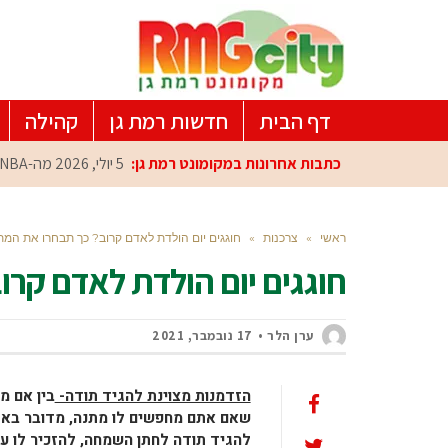
דף הבית
חדשות רמת גן
קהילה
כתבות אחרונות במקומונט רמת גן:
5 יולי, 2026
מה-NBA למרכז הפיתוח ברמת גן: עומרי כספי במפגש הוקרה מיוחד
ראשי
»
צרכנות
»
חוגגים יום הולדת לאדם קרוב? כך תבחרו את המת
חוגגים יום הולדת לאדם קר
ערן הלר
17 נובמבר, 2021
הזדמנות מצוינת להגיד תודה-
בין אם מ
שאם אתם מחפשים לו מתנה, מדובר באד
להגיד תודה לחתן השמחה, להזכיר לו עד