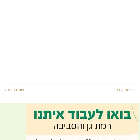
« פוסט קודם
פוסט הבא »