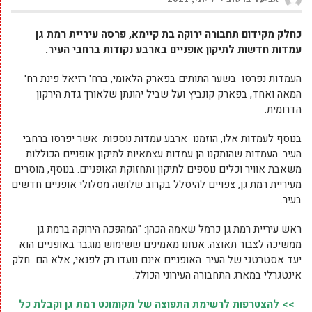
כחלק מקידום תחבורה ירוקה בת קיימא, פרסה עיריית רמת גן
עמדות חדשות לתיקון אופניים בארבע נקודות ברחבי העיר.
העמדות נפרסו בשער התותים בפארק הלאומי, ברח' רזיאל פינת רח'
המאה ואחד, בפארק קונביץ ועל שביל יהונתן שלאורך גדת הירקון
הדרומית.
בנוסף לעמדות אלו, הוזמנו ארבע עמדות נוספות אשר יפרסו ברחבי
העיר. העמדות שהותקנו הן עמדות עצמאיות לתיקון אופניים הכוללות
משאבת אוויר וכלים נוספים לתיקון ותחזוקת האופניים. בנוסף, מוסרים
מעיריית רמת גן, צפויים להיסלל בקרוב שלושה מסלולי אופניים חדשים
בעיר.
ראש עיריית רמת גן כרמל שאמה הכהן: "המהפכה הירוקה ברמת גן
ממשיכה לצבור תאוצה. אנחנו מאמינים ששימוש מוגבר באופניים הוא
יעד אסטרטגי של העיר. האופניים אינם נועדו רק לפנאי, אלא הם חלק
אינטגרלי במארג התחבורה העירוני הכולל.
>> להצטרפות לרשימת התפוצה של מקומונט רמת גן וקבלת כל