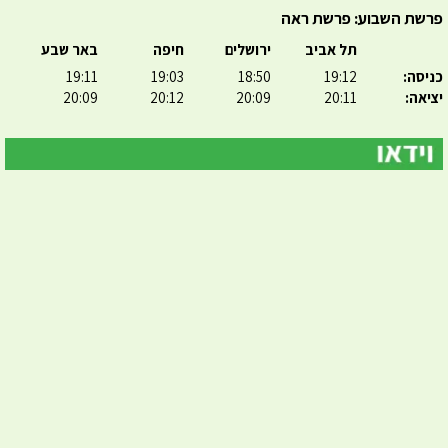
פרשת השבוע: פרשת ראה
תל אביב
ירושלים
חיפה
באר שבע
כניסה:
19:12
18:50
19:03
19:11
יציאה:
20:11
20:09
20:12
20:09