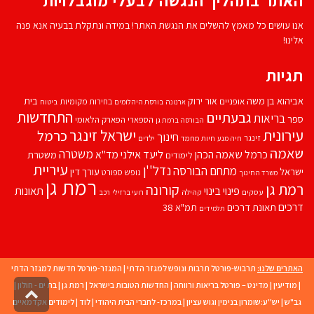
האתר בתהליך הנגשה לבעלי מוגבלויות
אנו עושים כל מאמץ להשלים את הנגשת האתר! במידה ונתקלת בבעיה אנא פנה
אלינו!
תגיות
אביהוא בן משה
בית
אור ירוק
אופניים
בחירות מקומיות
ארנונה
בורסת היהלומים
ביטוח
התחדשות
גבעתיים
בריאות
ספר
הספארי
הפארק הלאומי
הבורסה ברמת גן
עירונית
ישראל זינגר
כרמל
חינוך
זינגר
חיות מחמד
ילדים
חיה מנע
שאמה
משטרה
ליעד אילני
כרמל שאמה הכהן
מד''א
משטרת
לימודים
עיריית
נדל''ן
מתחם הבורסה
ישראל
עורך דין
נופש
ספורט
משרד החינוך
רמת גן
רמת גן
קורונה
פינוי בינוי
תאונות
עסקים
קהילה
רועי ברזילי
רכב
דרכים
תאונת דרכים
תמ"א 38
תלמידים
האתרים שלנו:
תרבוש-פורטל תרבות ונופש למגזר הדתי
|
המגזר-פורטל חדשות למגזר הדתי
|
מודיעין
|
מדינט – פורטל בריאות ורווחה
|
החדשות הטובות בישראל
|
רמת גן
|
בת ים - חולון
|
גליל
גב"ש
|
יש''ע:שומרון בנימין וגוש עציון
|
במרכז- לחברי הבית היהודי
|
לוד
|
לימודים אקדמאיים
לרא