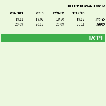
פרשת השבוע: פרשת ראה
תל אביב
ירושלים
חיפה
באר שבע
כניסה:
19:12
18:50
19:03
19:11
יציאה:
20:11
20:09
20:12
20:09