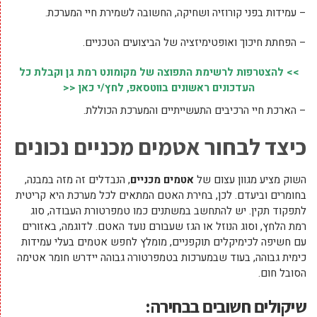
– עמידות בפני קורוזיה ושחיקה, החשובה לשמירת חיי המערכת.
– הפחתת חיכוך ואופטימיזציה של הביצועים הטכניים.
>> להצטרפות לרשימת התפוצה של מקומונט רמת גן וקבלת כל
העדכונים ראשונים בווטסאפ, לחץ/י כאן <<
– הארכת חיי הרכיבים התעשייתיים והמערכת הכוללת.
כיצד לבחור אטמים מכניים נכונים
השוק מציע מגוון עצום של
אטמים מכניים
, הנבדלים זה מזה במבנה,
בחומרים וביעדם. לכן, בחירת האטם המתאים לכל מערכת היא קריטית
לתפקוד תקין. יש להתחשב במשתנים כמו טמפרטורת העבודה, סוג
רמת הלחץ, וסוג הנוזל או הגז שעבורם נועד האטם. לדוגמה, באזורים
עם חשיפה לכימיקלים תוקפניים, מומלץ לחפש אטמים בעלי עמידות
כימית גבוהה, בעוד שבמערכות בטמפרטורה גבוהה יידרש חומר אטימה
הסובל חום.
שיקולים חשובים בבחירה: