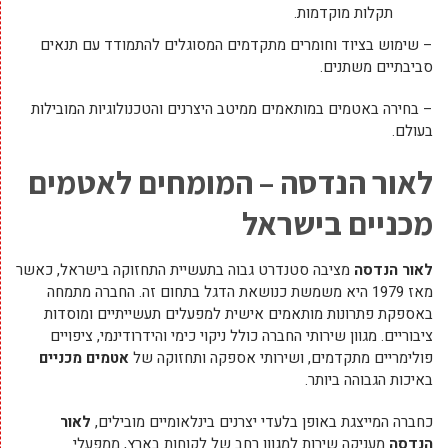
תקלות מוקדמות.
– שימוש בציוד וחומרים מתקדמים המסוגלים להתמודד עם תנאים
סביבתיים משתנים.
– בחירה באטמים במותאמים ממיטב היצרנים והטכנולוגיות המובילות
בעולם.
לאור הנדסה – המומחים לאטמים
מכניים בישראל
לאור הנדסה
מציבה סטנדרט גבוה בתעשיית התחזוקה בישראל, כאשר
מאז 1979 היא משמשת כנושאת הדגל בתחום זה. החברה מתמחה
באספקת פתרונות מותאמים אישית למפעלים תעשייתיים ומוסדות
ציבוריים. מגוון שירותי החברה כולל ניקוי כימי והידרודינמי, ציפויים
פולימריים מתקדמים, ושירותי אספקה ותחזוקה של
אטמים מכניים
באיכות הגבוהה ביותר.
כחברה המייצגת באופן בלעדי יצרנים בינלאומיים מובילים,
לאור
הנדסה
מעניקה שירות למגוון רחב של לקוחות בארץ, ממפעלי