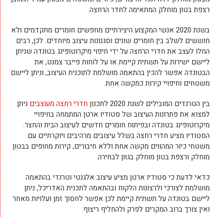
רצפת בטון מוחלק המתאימה לחדר הרחצה.
בשנת 2020 אנשי המקצוע היצירתיים מחפשים חומרים מתקדמים ולא
חוששים לשלב בין חומרים שונים וסגנונות עיצוב מיוחדים. לכן, רבים
החלו לעצב את חדרי הרחצה על ידי חיפוי מיקרוטופינג בטונדה שניתן
ליישם ישירות על תשתית קיימת או על לוחות פייבר צמנט, את
הבטונדה אפשר להכין בהתאמה מושלמת לתוכנית העיצוב, וניתן ליישם
משטחים וחיפויי קירות כמקשה אחת.
בין הטרנדים המובילים לשנת 2020 לתכנון
חדרי רחצה מעוצבים
ניתן
למצוא את פתרונות העיצוב של סטודיו ארטן המתמחה בחיפויי
מיקרוטופינג בטונדה ובפיתוח חומרים חדשים לעיצוב הבית והחצר.
הסטודיו מציע חדרי רחצה בשלל עיצובים מרהיבים ויוקרתיים עם
משטחי כיור המהווים מקשה אחת וללא חיבורים, קירות מחופים בבטון
מוחלק ורצפת בטון מוחלק בגוון לבחירה.
כדאי לדעת כי סטודיו ארטן מציע עיצוב אלגנטי וטרנדי בהתאמה
מושלמת לצורכי ולרצונות הלקוח ובהתאמה לתכנית האדריכל, ניתן
ליישם בטונדה על תשתית קיימת לכן אפשר לחסוך זמן ועלויות מאחר
ואין צורך ברוב המקרים לפרק ולהחליף ריצוף.