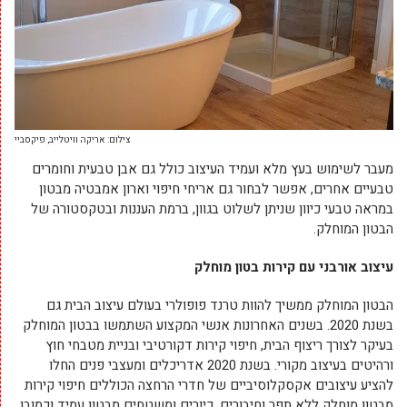
צילום: אריקה וויטלייב, פיקסביי
מעבר לשימוש בעץ מלא ועמיד העיצוב כולל גם אבן טבעית וחומרים
טבעיים אחרים, אפשר לבחור גם אריחי חיפוי וארון אמבטיה מבטון
במראה טבעי כיוון שניתן לשלוט בגוון, ברמת העננות ובטקסטורה של
הבטון המוחלק.
עיצוב אורבני עם קירות בטון מוחלק
הבטון המוחלק ממשיך להוות טרנד פופולרי בעולם עיצוב הבית גם
בשנת 2020. בשנים האחרונות אנשי המקצוע השתמשו בבטון המוחלק
בעיקר לצורך ריצוף הבית, חיפוי קירות דקורטיבי ובניית מטבחי חוץ
ורהיטים בעיצוב מקורי. בשנת 2020 אדריכלים ומעצבי פנים החלו
להציע עיצובים אקסקלוסיביים של חדרי הרחצה הכוללים חיפוי קירות
מבטון מוחלק ללא תפר וחיבורים, כיורים ומשטחים מבטון עמיד וכמובן