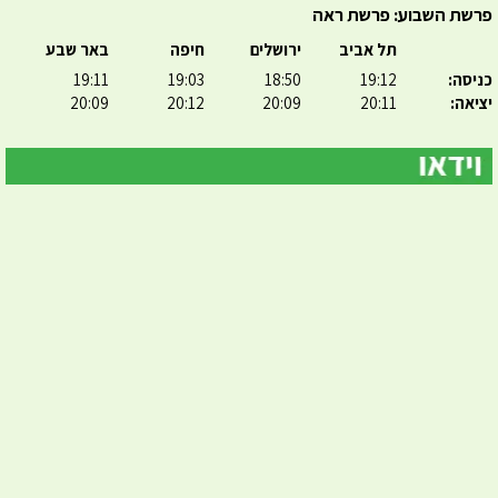
פרשת השבוע: פרשת ראה
תל אביב
ירושלים
חיפה
באר שבע
כניסה:
19:12
18:50
19:03
19:11
יציאה:
20:11
20:09
20:12
20:09