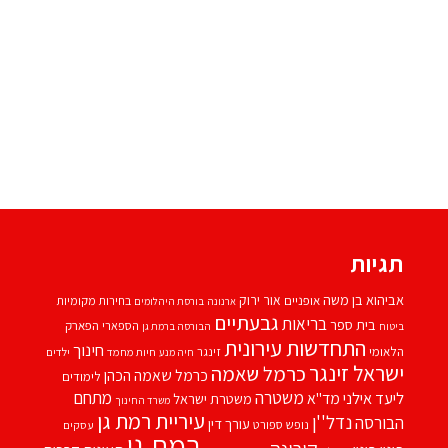
תגיות
אביהוא בן משה
אור ירוק
אופניים
בחירות מקומיות
ארנונה
בורסת היהלומים
גבעתיים
בריאות
בית ספר
הספארי
הפארק
ביטוח
הבורסה ברמת גן
התחדשות עירונית
חינוך
הלאומי
זינגר
חיות מחמד
ילדים
חיה מנע
ישראל זינגר
כרמל שאמה
כרמל שאמה הכהן
לימודים
משטרה
ליעד אילני
מתחם
מד''א
משטרת ישראל
משרד החינוך
עיריית רמת גן
נדל''ן
הבורסה
עורך דין
נופש
ספורט
עסקים
רמת גן