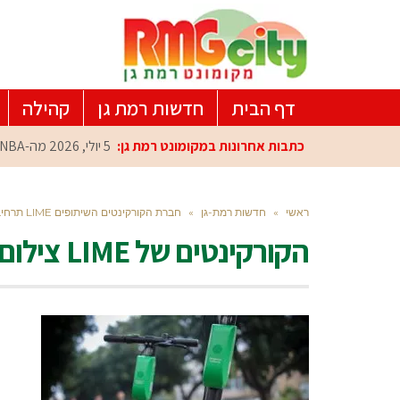
דף הבית
חדשות רמת גן
קהילה
כתבות אחרונות במקומונט רמת גן:
5 יולי, 2026
מה-NBA למרכז הפיתוח ברמת גן: עומרי כספי במפגש הוקרה מיוחד
ראשי
»
חדשות רמת-גן
»
חברת הקורקינטים השיתופים LIME תרחיב את פעילותה ברמת-גן
הקורקינטים של LIME צילום אלעד מלכה