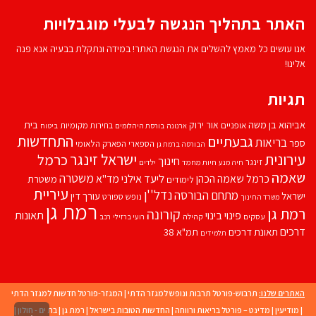
האתר בתהליך הנגשה לבעלי מוגבלויות
אנו עושים כל מאמץ להשלים את הנגשת האתר! במידה ונתקלת בבעיה אנא פנה
אלינו!
תגיות
אביהוא בן משה
בית
אור ירוק
אופניים
בחירות מקומיות
ארנונה
בורסת היהלומים
ביטוח
התחדשות
גבעתיים
בריאות
ספר
הספארי
הפארק הלאומי
הבורסה ברמת גן
עירונית
ישראל זינגר
כרמל
חינוך
זינגר
חיות מחמד
ילדים
חיה מנע
שאמה
משטרה
ליעד אילני
כרמל שאמה הכהן
מד''א
משטרת
לימודים
עיריית
נדל''ן
מתחם הבורסה
ישראל
עורך דין
נופש
ספורט
משרד החינוך
רמת גן
רמת גן
קורונה
פינוי בינוי
תאונות
עסקים
קהילה
רועי ברזילי
רכב
דרכים
תאונת דרכים
תמ"א 38
תלמידים
האתרים שלנו:
תרבוש-פורטל תרבות ונופש למגזר הדתי
|
המגזר-פורטל חדשות למגזר הדתי
|
מודיעין
|
מדינט – פורטל בריאות ורווחה
|
החדשות הטובות בישראל
|
רמת גן
|
בת ים - חולון
|