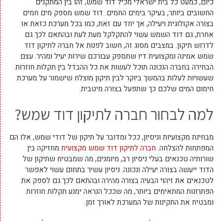
כיום, כמעט כל בית ישראלי מכיל דוד שמש, זהו בין המתקנים
החשובים ביותר, בעיקר בימים החמים. דוד שמש מספק מים חמים
בצורה אקולוגית ויעילה, אך יחד עם זאת, כמו בכל מערכת כזאת או
אחרת, גם דוד השמש עשוי להתקלקל מעת לעת ובהתאם לכך גם
לדרוש תיקון. במצבים מסוג זה, חשוב לפנות אל חברה לתיקון דוד
שמש אמינה ומקצועית דיו שתספק עבורכם שירות יעיל ומהיר. עצם
הבחירה בחברה הנכונה תוכל לעשות את כל ההבדל בין תקלות חוזרות
שעשויות לעלות בהמשך ביוקר לבין תיקון מוצלח שישמור על מערכת
חימום המים שלכם כך שתפעל בצורה מיטבית.
למה לבחור חברה לתיקון דוד שמש?
מבחינת מקצועיות וניסיון, ככל ומדובר על תיקון של דודי שמש, אלו הם
המפתחות להצלחה.
חברה לתיקון דוד שמש מקצועית
מחזיקה בין
שורותיה טכנאים בעלי ניסיון רב, מיומנים, מה שמבטיח שתיקון של
הדוד ייעשה בצורה יעילה ונכונה. ניסיון עשיר בתחום עשוי לאפשר
לטכנאים את זיהוי הבעיה בצורה מהירה ובהתאם לכך גם לספק את
הפתרונות המתאימים ביותר, מה שככל הנראה ימנע תקלות חוזרות
ומבטיח את התקינות של המערכת לאורך זמן.