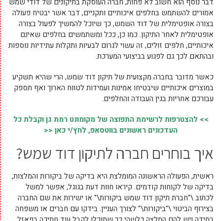
דבר נוסף הוא חשוב לא פחות, חברה העוסקת בתיקונים של דודי שמש
אמורים להשתמש בחלפים איכותיים ותקניים, דבר אשר יבטיח פעולה
בצורה אופטימלית של דוד השמש, כך שיוכל להמשיך לפעול בצורה
אופטימלית לאחר התיקון. כמו כן, ככל ומשתמשים בחלפים שאינם
איכותיים, חלפים זולים, זה עשוי לגרום לבעיות ותקלות עתידיות נוספות
ובהתאם לכך גם לפגוע בביצועי המערכת.
כאשר מדובר בחברה מקצועית של תיקון דוד שמש, הרי שהיא תשקיע
במוצרים איכותיים שיבטיחו אמינות ועמידות לטווח הארוך ואף תספק
עבורכם אחריות בגין העבודה והחלפים.
>> להצטרפות לרשימת התפוצה של מקומונט רמת גן וקבלת כל
העדכונים ראשונים בווטסאפ, לחץ/י כאן <<
איך בוחרים חברה לתיקון דוד שמש?
ראשית, הפעולה הראשונה המומלצת היא בדיקה של ביקורות והמלצות,
בדיקה של לקוחות קודמים. קיראו חוות דעת בגוגל, אפשר למשל
לכתוב \"חברת תיקון דוד שמש ביקורות\" או ישירות את שם החברה
בצירוף הביטוי \"ביקורות\" לצורך העניין. בידקו עם חברים או משפחה
במידה ויש להם המלצה כלשהי כך שתוכלו לקבל עוד חתיכה בפאזל,