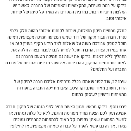
בידקו על רמת השירות, המקצועיות והאמינות של החברה. כאשר יש
המלצות חיוביות רבות, במרבית המקרים זה מעיד על סימן של שירות
איכותי וטוב.
כחלק מחוויית תיקון מוצלחת, שירות לקוחות איכותי מהווה חלק בלתי
נפרד. חברה עבור תיקון של דוד שמש המציעה תמיכה מקצועית וזמינה
תוכל לספק עבורכם מענה על שאלות לצד מידע מקיף בעניין כזה או
אחר במידת הצורך, החברה תוכל לסייע לכם לעבור בצורה חלקה את
התהליך ללא דאגות. בידקו את ישנה גם תמיכה מטעם החברה גם
לאחר שמסתיים התיקון, האם ישנה איזושהי מדיניות אחריות על עבודת
החברה ועל החלפים?
שימו לב, עוד לפני שאתם בכלל מזמינים אליכם חברה לתיקון של
הדוד, חשוב מאוד שתבדקו היטב האם מחזיקה החברה בתעודות
מתאימות ורישיון לעיסוק בתחום.
פרט נוסף, בידקו מראש מגוון הצעות מחיר לפני הזמנה של תיקון. חברה
אמינה תתן לכם הצעת מחיר מפורטת והוגנת, ללא כל עלות נסתרת או
למשל הפתעות שאינן צפויות. קל מאוד להתפתות למחירים נמוכים
מאוד, אך זה גם עשוי להעיד על עבודה שאינה מקצועית, או לחילופין