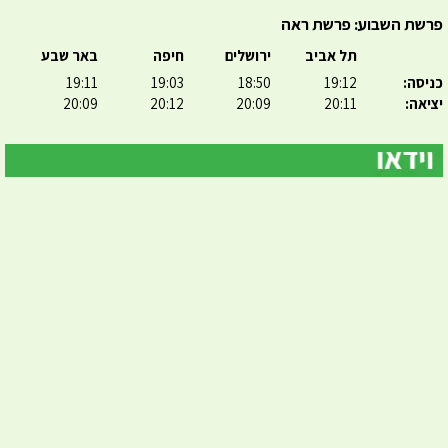
פרשת השבוע: פרשת ראה
תל אביב
ירושלים
חיפה
באר שבע
כניסה:
19:12
18:50
19:03
19:11
יציאה:
20:11
20:09
20:12
20:09