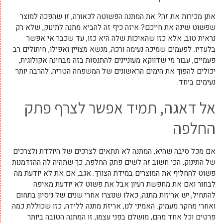
אתן מכירות את זה? את המתנה הפשוטה לכאורה, זו שהפכה למוצר
שפשוט שינה את חייכם? איזה כיף זה להביא מתנה לתינוק, שלא רק
נראית טוב, אלא כזו שהאיכות שלה היא כזו, עד שכבר אי אפשר
בלעדיו. לפעמים שמיכה נעימה ורכה, מנשא מצויין ואפילו, חיתולים רב
פעמיים, עבור מי שדווקא מעוניינים להתנסות בזה מבחינה אקולוגית,
יכולים להפוך את הימים הראשונים של המשפחה הטריה, להרבה יותר
נעימים ביחד.
אל דאגה, תמיד אפשר לצרף פתק
החלפה
אם מכל סיבה שהיא, המתנה לא תתאים לצרכים של היולדת ולצרכים
של התינוק, הכי חשוב זה לשים פתק החלפה, כך שתהיה לה ההזדמנות
פשוט להחליף את המוצרים במידת הצורך. אגב, אם את לא יודעת מה
לבחור ואם את מחפשת רעיון אבל את פשוט לא יודעת מאיפה
להתחיל, יש אריזות מתנה, כאלו שנוצרו אחרי שנים של ניסיון בתחום
ואחרי מחקר מעמיק. האמיני לנו, אריזת מתנה ללידה, כזו שכוללת כמה
פרטים וכל אחד מהם, מושלם בפני עצמו, זו המתנה הטובה ביותר