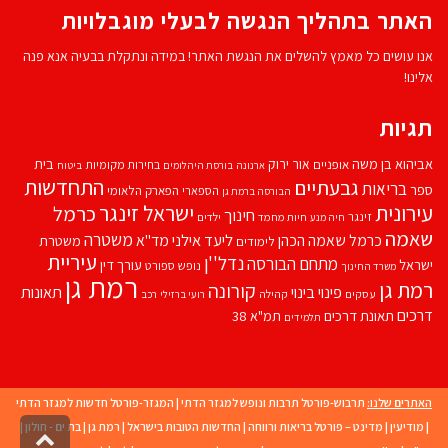
האתר בתהליך הנגשה לבעלי מוגבלויות
אנו עושים כל מאמץ להשלים את הנגשת האתר! במידה ונתקלת בבעיה אנא פנה
אלינו!
תגיות
אביהוא בן משה
בית
אור ירוק
אופניים
בחירות מקומיות
ארנונה
בורסת היהלומים
ביטוח
התחדשות
גבעתיים
בריאות
ספר
הספארי
הפארק הלאומי
הבורסה ברמת גן
עירונית
ישראל זינגר
כרמל
חינוך
זינגר
חיות מחמד
ילדים
חיה מנע
שאמה
משטרה
ליעד אילני
כרמל שאמה הכהן
מד''א
משטרת
לימודים
עיריית
נדל''ן
מתחם הבורסה
ישראל
עורך דין
נופש
ספורט
משרד החינוך
רמת גן
רמת גן
קורונה
פינוי בינוי
תאונות
עסקים
קהילה
רועי ברזילי
רכב
דרכים
תאונת דרכים
תמ"א 38
תלמידים
האתרים שלנו:
תרבוש-פורטל תרבות ונופש למגזר הדתי
|
המגזר-פורטל חדשות למגזר הדתי
|
מודיעין
|
מדינט – פורטל בריאות ורווחה
|
החדשות הטובות בישראל
|
רמת גן
|
בת ים - חולון
|
גליל