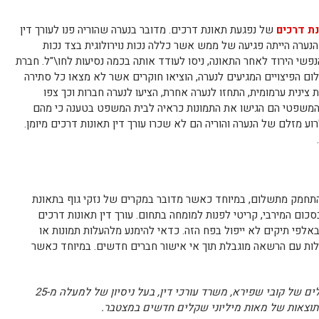
נת דרכים
של נפגעת תאונת דרכים. מדובר בנערה שהוריה פנו לעורך דין
הנערה הייתה פגיעה של ממש אשר כללה נכות נוירולוגית בצד נכות
פשי הירוד לאחר התאונה, ניסו לעודד אותה בכמה נסיעות לחו\"ל. חברת
ום הפיצויים המגיעים לנערה, הוציאו חוקרים אשר לא מצאו כל סתירה
 צינית ערמומית, התחזו לנערה אחרת, הציעו לנערה חברות וכך צפו
המשפטי הם הגישו את התמונות כראיה לבית המשפט בטענה כי מהם
 מזלם של הנערה והוריה הם לא שכרו עורך דין תאונות דרכים מיומן.
התחמק מתשלום, במיוחד כאשר מדובר במקרים של נזקי גוף בתאונת
כום המירבי, קריטי לפנות למומחה בתחום. עורך דין תאונות דרכים
לפי תיקים לא ייפול בפח הזה. כדאי להימנע מלהעלות תמונות או
ות עם הרשאה מוגבלת תוך אי אישור חברים חדשים. במיוחד כאשר
עו"ד קובי שפירא, כותב המאמר, הינו הבעלים של קובי שפירא, משרד עורכי דין, בעל ניסיון של למעלה מ-25
ם תוצאות של מאות מיליוני שקלים חדשים במצטבר.