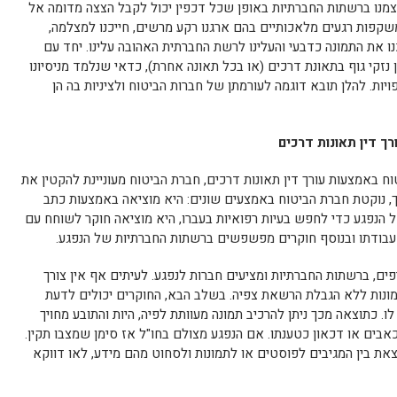
צמנו ברשתות החברתיות באופן שכל דכפין יכול לקבל הצצה מדומה אל
משקפות רגעים מלאכותיים בהם ארגנו רקע מרשים, חייכנו למצלמה,
ו את התמונה כדבעי והעלינו לרשת החברתית האהובה עלינו. יחד עם
 נזקי גוף בתאונת דרכים (או בכל תאונה אחרת), כדאי שנלמד מניסיונו
ות. להלן תובא דוגמה לעורמתן של חברות הביטוח ולציניות בה הן
ך דין תאונות דרכים
 באמצעות עורך דין תאונות דרכים, חברת הביטוח מעוניינת להקטין את
כך, נוקטת חברת הביטוח באמצעים שונים: היא מוציאה באמצעות כתב
של הנפגע כדי לחפש בעיות רפואיות בעברו, היא מוציאה חוקר לשוחח עם
 עבודתו ובנוסף חוקרים מפשפשים ברשתות החברתיות של הנפגע.
ם, ברשתות החברתיות ומציעים חברות לנפגע. לעיתים אף אין צורך
מונות ללא הגבלת הרשאת צפיה. בשלב הבא, החוקרים יכולים לדעת
לו. כתוצאה מכך ניתן להרכיב תמונה מעוותת לפיה, היות והתובע מחויך
כאבים או דכאון כטענתו. אם הנפגע מצולם בחו"ל אז סימן שמצבו תקין.
צאת בין המגיבים לפוסטים או לתמונות ולסחוט מהם מידע, לאו דווקא