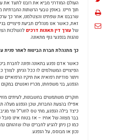
העולם המודרני מביא את רובנו לתעד את ע
תוך חיינו. באופן טבעי הרשתות החברתיות 
שרבבנו את שפתינו והצטלמנו, אחר כך ערכנ
זאת, כאשר אנו מנהלים תביעת פיצויים בגין
של
עורך דין תאונות דרכים
להשלכות הצפוי
נוהגות בנפגעי גוף מתאונה.
כך מתנהלת חברת הביטוח לאחר פנית עור
כאשר אדם נפגע בתאונה ופונה לחברת ביטוח
הפיצויים המשולמים לו ככל הניתן. לצורך 
ויתור סודיות רפואית את תיקיו הרפואיים 
הנפגע, בני משפחתו, מכריו ואנשים במקום
חוקרים משתמשים בחשבונות, לעיתים מזויפי
אפילו בהצעת החברות, שכן הנפגע מעלה ת
כיצד בילה הנפגע, מתי טס לחו\"ל ומי מגיב 
בבר מצווה של אחיו – אז בטוח אינו סובל 
כמו כן ניתן להגיע לחברים שלו שזהותם נמ
נכון או מבוסס, על הנפגע.