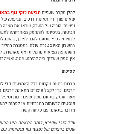
רוצים דוגמה
?
להלן מקרה שעניינו
תביעת נזקי גוף בתאו
שאינו עורך דין תאונות דרכים. פגיעתה של 
נפשית. הוריה של הנערה, שראו את מצבה הנ
הביטוח, בניסיונה להתחמק מאחריותה לתשל
לבעיותיה כפי שטענו להם. לפיכך, בהתנהלות
בחשבון האינסטגרם שלה. במסגרת ההליך 
משתקפת מציאות נורמלית ואף מאושרת. לרוע
אין ספק שעדיף היה להימנע מסיטואציה זו.
לסיכום
:
חברות ביטוח נוקטות בכל האמצעים כדי ל
דרכים. כדי לקבל פיצויים מתאונת דרכים בס
אשר עוסק בתחום משך שנים רבות וטיפל בא
פוסטים לרשתות החברתיות או לפחות להעל
מדובר בתאונה עם פגיעה קשה.
שנים בייצוגם של נפגעי גוף מתאונות, ע