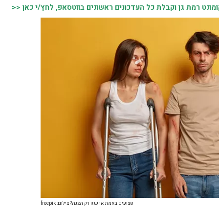
נט רמת גן וקבלת כל העדכונים ראשונים בווטסאפ, לחץ/י כאן <<
פצועים באמת או שזו רק הצגה? צילום: freepik