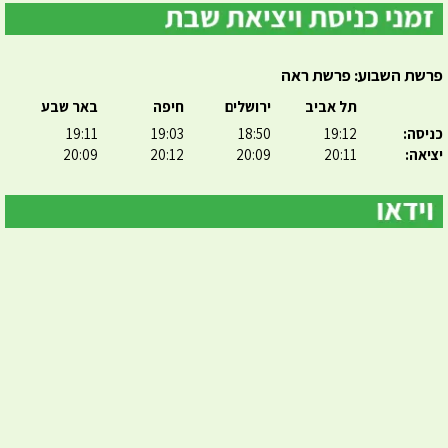
פרשת השבוע: פרשת ראה
תל אביב
ירושלים
חיפה
באר שבע
כניסה:
19:12
18:50
19:03
19:11
יציאה:
20:11
20:09
20:12
20:09