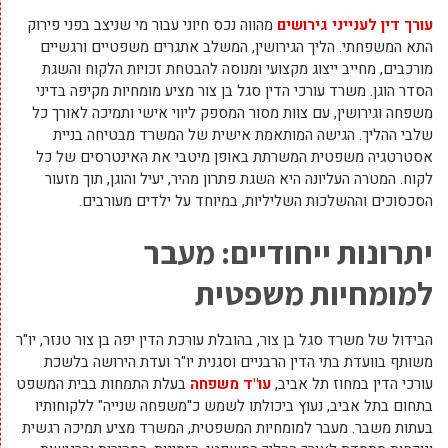
עורך דין לענייני גירושים
מהווה נכס חיוני עבור מי שניצב בפני פירוק
התא המשפחתי. הליך הגירושין, המשלב אתגרים משפטיים ורגשיים
מורכבים, מחייב ייצוג מקצועי ומנוסה להבטחת זכויות הלקוח והשגת
הסדר הוגן. משרד עורכי הדין סגל בן צור מציע מומחיות מקיפה בדיני
משפחה וגירושין, עם צוות מסור המספק ליווי אישי ותמיכה לאורך כל
שלבי ההליך. הגישה המותאמת אישית של המשרד מבטיחה בניית
אסטרטגיה משפטית המשרתת באופן מיטבי את האינטרסים של כל
לקוח. המטרה העליונה היא השגת פתרון מהיר, יעיל והוגן, תוך מזעור
הסכסוכים וההשלכות השליליות, במיוחד על ילדים מעורבים.
יתרונות ייחודיים: מעבר
למומחיות משפטית
הבידול של משרד סגל בן צור, בהובלת עורכת הדין יפה בן צור טנזר, יו"ר
משותף בוועדת בתי הדין הרבניים וסגנית יו"ר ועדת הירושה בלשכת
עורכי הדין במחוז תל אביב,
עו"ד משפחה
בעלת התמחות בבית המשפט
בתחום בתל אביב, נעוץ ביכולתו לשמש כ"משפחה שנייה" ללקוחותיו
בעתות משבר. מעבר למומחיות המשפטית, המשרד מציע תמיכה רגשית