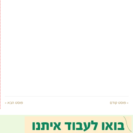
« פוסט קודם
פוסט הבא »