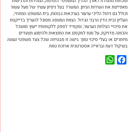
ונוכחות מתמדת לאורך ההליך המשפטי. הזמינות, המהירות והרגישות
מאפיינות את השירות הניתן. המשרד בעל ניסיון עשיר של מעל עשור
וכולל גם ניהול הליכי ערעור בערכאות גבוהות, בית המשפט המחוזי,
העליון ובית הדין הרבני הגדול. הצוות המנוסה מסוגל להעריך בדייקנות
את סיכויי הצלחת הערעור, ומקפיד לספק ללקוחותיו ייעוץ מושכל
והכוונה מדויקת, על מנת למקסם את התוצאות ולהימנע מצעדים
מיותרים או בעלי סיכוי נמוך. גישה זו מבטיחה שכל צעד משפטי נעשה
בשיקול דעת ובראייה אסטרטגית ארוכת טווח.
WhatsApp
Facebook