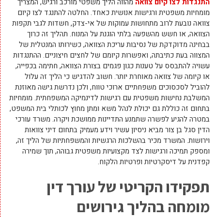
התנגדות לצו קיום צוואה
מהווה הליך משפטי מורכב ורגיש, המצריך
מומחיות משפטית ורגישות אנושית כאחד. החלטה להתנגד לצו קיום
צוואה נובעת לרוב מתחושות עמוקות של אי-צדק, חשדות לגבי תקפות
הצוואה, או חשש מהשפעה בלתי הוגנת על המנוח. תהליך זה כרוך
בבחינה מדוקדקת של נסיבות עריכת הצוואה, כשירותו המנטלית של
המצווה בעת כתיבתה, ואפשרות קיומם של לחצים חיצוניים. ההתנגדות
עשויה להתבסס על טענות כגון פגמים בצורת הצוואה, חתימה בכפייה,
או קיומה של צוואה מאוחרת יותר. חשוב להדגיש כי הליך זה עלול
להוביל לסכסוכים משפחתיים ארוכי טווח, ולכן נדרשת גישה מאוזנת
המשלבת נחישות משפטית עם רגישות לדינמיקה המשפחתית. מומחיות
בתחום זה כוללת גם יכולת לנהל משא ומתן מחוץ לכותלי בית המשפט,
במטרה להגיע לפשרה שתמנע התדיינות ממושכת ויקרה. משרד עורכי
הדין סגל בן צור מביא ניסיון עשיר וידע מעמיק בתחום דיני צוואות
וירושות. המשרד מכיר בהשלכות הרגשיות והמשפחתיות של הליך זה,
ומספק תמיכה ורגישות לצד מקצועיות משפטית גבוהה, תוך שמירה
קפדנית על דיסקרטיות ופרטיות הלקוח.
תפקידו הקריטי של עורך דין
מומחה
בהליך גירושים