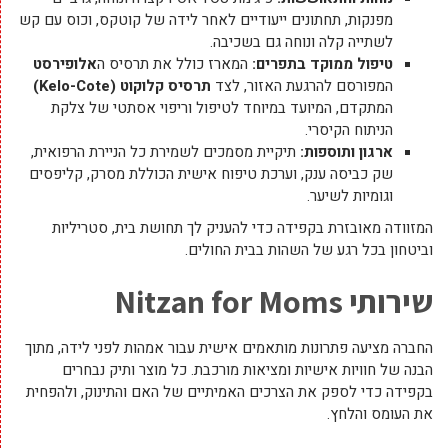
מפנקות, תחתונים ייעודיים לאחר לידה של קוטקס, וכוס עם קש
לשתייה קלה ונוחה גם בשכיבה.
טיפול ממוקד בתפרים:
המארז כולל את תרסיס ה
אלופירסט
המפורסם להרגעת האזור, לצד
תרסיס קלוקוט (Kelo-Cote)
המתקדם, המיועד במיוחד לטיפול וריפוי אסתטי של צלקת
הניתוח הקיסרי.
ארגון ותוספות:
תיקיית מסמכים לשמירת כל הניירת הרפואית,
שק כביסה ענק, וערכת טיפוח אישית הכוללת מסרק, קליפסים
וגומיות לשיער.
המזוודה מאובזרת בקפידה כדי להעניק לך תחושת בית, סטריליות
וביטחון בכל רגע של השהות בבית החולים.
שירותי Nitzan for Moms
החברה מציעה פתרונות מותאמים אישית עבור אמהות לפני לידה, מתוך
הבנה של חוויות אישיות ומציאות מורכבת. כל מוצר ותיק נבחרים
בקפידה כדי לספק את הצרכים האמיתיים של האם והתינוק, ולהפחית
את העומס והלחץ.