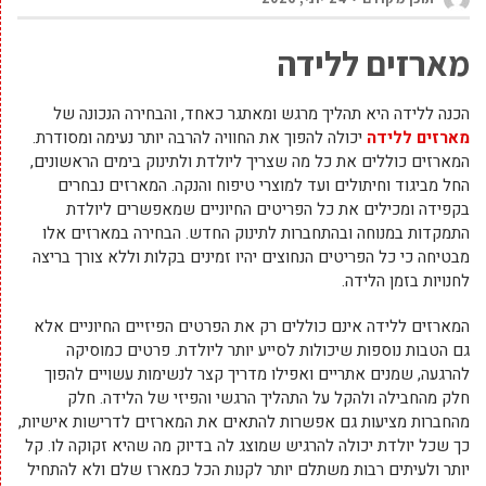
מארזים ללידה
הכנה ללידה היא תהליך מרגש ומאתגר כאחד, והבחירה הנכונה של
מארזים ללידה
יכולה להפוך את החוויה להרבה יותר נעימה ומסודרת.
המארזים כוללים את כל מה שצריך ליולדת ולתינוק בימים הראשונים,
החל מביגוד וחיתולים ועד למוצרי טיפוח והנקה. המארזים נבחרים
בקפידה ומכילים את כל הפריטים החיוניים שמאפשרים ליולדת
התמקדות במנוחה ובהתחברות לתינוק החדש. הבחירה במארזים אלו
מבטיחה כי כל הפריטים הנחוצים יהיו זמינים בקלות וללא צורך בריצה
לחנויות בזמן הלידה.
המארזים ללידה אינם כוללים רק את הפרטים הפיזיים החיוניים אלא
גם הטבות נוספות שיכולות לסייע יותר ליולדת. פרטים כמוסיקה
להרגעה, שמנים אתריים ואפילו מדריך קצר לנשימות עשויים להפוך
חלק מהחבילה ולהקל על התהליך הרגשי והפיזי של הלידה. חלק
מהחברות מציעות גם אפשרות להתאים את המארזים לדרישות אישיות,
כך שכל יולדת יכולה להרגיש שמוצג לה בדיוק מה שהיא זקוקה לו. קל
יותר ולעיתים רבות משתלם יותר לקנות הכל כמארז שלם ולא להתחיל