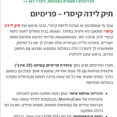
העדכונים ראשונים בווטסאפ, לחץ/י כאן <<
תיק לידה קיסרי – פרימיום
עבור מי שמתוכננת או נערכת לניתוח קיסרי, הכנה מראש של
תיק לידה
קיסרי
מותאם היא חיונית במיוחד. השהות בבית החולים לאחר ניתוח
קיסרי לרוב ארוכה יותר, וההתאוששות הפיזית דורשת פתרונות נוחות
ייעודיים. מזוודת הלידה הקיסרית שלנו סוגרת לך את כל הפינות,
ומאפשרת לך להתרכז כולה בהחלמה ובמפגש המרגש עם התינוק
החדש, בראש שקט לחלוטין.
מארז הפרימיום מגיע בתוך
מזוודת פרימיום קשיחה (20 אינץ')
איכותית ומרווחת עם 10 שנות אחריות, שתשרת אותך מצוין גם בהמשך
הדרך. בפנים תמצאי את כל מה שאת צריכה לנוחות מקסימלית ותמיכה
בהחלמה מהניתוח:
היגיינה וטיפוח אישי:
שמן רחצה חוחובה וסבון לשטיפה
אינטימית של MommyCare, בקבוקונים למילוי שמפו, שתי
מברשות שיניים עם קופסאות תואמות, משחת שיניים, ומגבת גוף
גדולה ומפנקת.
נוחות והתאוששות:
פיג'מת FOR YOU קצרה ונוחה, גרביים