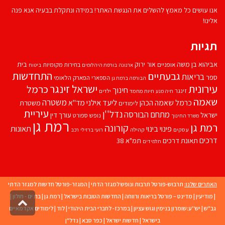
אנו עושים כל מאמץ להשלים את הנגשת האתר! במידה ונתקלת בבעיה אנא פנה
אלינו!
תגיות
אביהוא בן משה
בית
אור ירוק
אופניים
בחירות מקומיות
ארנונה
בורסת היהלומים
ביטוח
התחדשות
גבעתיים
בריאות
ספר
הספארי
הפארק הלאומי
הבורסה ברמת גן
עירונית
ישראל זינגר
כרמל
חינוך
זינגר
חיות מחמד
ילדים
חיה מנע
שאמה
משטרה
ליעד אילני
כרמל שאמה הכהן
מד''א
משטרת
לימודים
עיריית
נדל''ן
מתחם הבורסה
ישראל
עורך דין
נופש
ספורט
משרד החינוך
רמת גן
רמת גן
קורונה
פינוי בינוי
תאונות
עסקים
קהילה
רועי ברזילי
רכב
דרכים
תאונת דרכים
תמ"א 38
תלמידים
האתרים שלנו:
תרבוש-פורטל תרבות ונופש למגזר הדתי
|
המגזר-פורטל חדשות למגזר הדתי
|
מודיעין
|
מדינט – פורטל בריאות ורווחה
|
החדשות הטובות בישראל
|
רמת גן
|
בת ים - חולון
|
גליל
גב"ש
|
יש''ע:שומרון בנימין וגוש עציון
|
במרכז- לחברי הבית היהודי
|
לוד
|
לימודים אקדמאיים
לרא
העמו
בישראל
|
חדשות ישראל
|
כפר סבא
|
נדל"ן