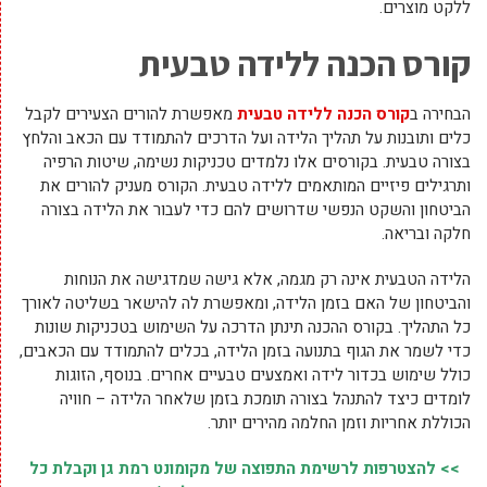
ללקט מוצרים.
קורס הכנה ללידה טבעית
הבחירה ב
קורס הכנה ללידה טבעית
מאפשרת להורים הצעירים לקבל
כלים ותובנות על תהליך הלידה ועל הדרכים להתמודד עם הכאב והלחץ
בצורה טבעית. בקורסים אלו נלמדים טכניקות נשימה, שיטות הרפיה
ותרגילים פיזיים המותאמים ללידה טבעית. הקורס מעניק להורים את
הביטחון והשקט הנפשי שדרושים להם כדי לעבור את הלידה בצורה
חלקה ובריאה.
הלידה הטבעית אינה רק מגמה, אלא גישה שמדגישה את הנוחות
והביטחון של האם בזמן הלידה, ומאפשרת לה להישאר בשליטה לאורך
כל התהליך. בקורס ההכנה תינתן הדרכה על השימוש בטכניקות שונות
כדי לשמר את הגוף בתנועה בזמן הלידה, בכלים להתמודד עם הכאבים,
כולל שימוש בכדור לידה ואמצעים טבעיים אחרים. בנוסף, הזוגות
לומדים כיצד להתנהל בצורה תומכת בזמן שלאחר הלידה – חוויה
הכוללת אחריות וזמן החלמה מהירים יותר.
>> להצטרפות לרשימת התפוצה של מקומונט רמת גן וקבלת כל