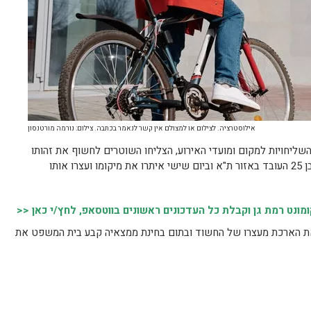
אילוסטרציה. לצילום או למצולם אין קשר לנאמר בכתבה. צילום: נורמה מורטנסון
השליחויות למקום ומועדי האירוע, הצליחו השוטרים לחשוף את זהותו
של החשוד – תושב אחד הכפרים בצפון כבן 25 העובד באזור ת"א וביום שישי איתרו את מיקומו ועצרו אותו
נט רמת גן וקבלת כל העדכונים ראשונים בווטסאפ, לחץ/י כאן <<
 הארכת מעצרו של החשוד ובתום בחינת ממצאיה קבע בית המשפט את