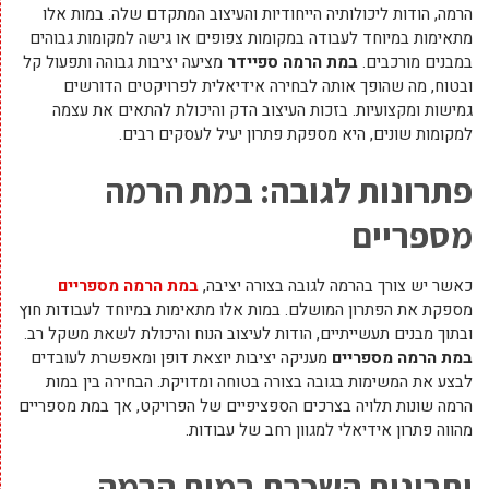
הרמה, הודות ליכולותיה הייחודיות והעיצוב המתקדם שלה. במות אלו
מתאימות במיוחד לעבודה במקומות צפופים או גישה למקומות גבוהים
במבנים מורכבים.
במת הרמה ספיידר
מציעה יציבות גבוהה ותפעול קל
ובטוח, מה שהופך אותה לבחירה אידיאלית לפרויקטים הדורשים
גמישות ומקצועיות. בזכות העיצוב הדק והיכולת להתאים את עצמה
למקומות שונים, היא מספקת פתרון יעיל לעסקים רבים.
פתרונות לגובה: במת הרמה
מספריים
כאשר יש צורך בהרמה לגובה בצורה יציבה,
במת הרמה מספריים
מספקת את הפתרון המושלם. במות אלו מתאימות במיוחד לעבודות חוץ
ובתוך מבנים תעשייתיים, הודות לעיצוב הנוח והיכולת לשאת משקל רב.
במת הרמה מספריים
מעניקה יציבות יוצאת דופן ומאפשרת לעובדים
לבצע את המשימות בגובה בצורה בטוחה ומדויקת. הבחירה בין במות
הרמה שונות תלויה בצרכים הספציפיים של הפרויקט, אך במת מספריים
מהווה פתרון אידיאלי למגוון רחב של עבודות.
יתרונות השכרת במות הרמה