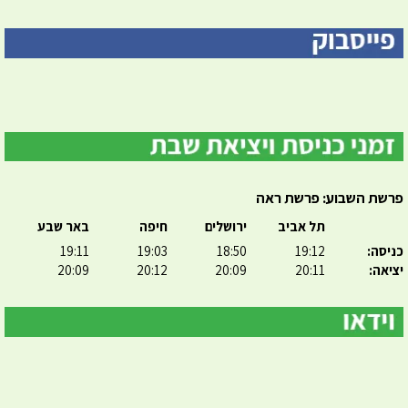
פרשת השבוע: פרשת ראה
תל אביב
ירושלים
חיפה
באר שבע
כניסה:
19:12
18:50
19:03
19:11
יציאה:
20:11
20:09
20:12
20:09