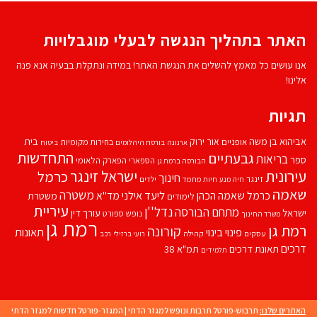
האתר בתהליך הנגשה לבעלי מוגבלויות
אנו עושים כל מאמץ להשלים את הנגשת האתר! במידה ונתקלת בבעיה אנא פנה
אלינו!
תגיות
אביהוא בן משה
בית
אור ירוק
אופניים
בחירות מקומיות
ארנונה
בורסת היהלומים
ביטוח
התחדשות
גבעתיים
בריאות
ספר
הספארי
הפארק הלאומי
הבורסה ברמת גן
עירונית
ישראל זינגר
כרמל
חינוך
זינגר
חיות מחמד
ילדים
חיה מנע
שאמה
משטרה
ליעד אילני
כרמל שאמה הכהן
מד''א
משטרת
לימודים
עיריית
נדל''ן
מתחם הבורסה
ישראל
עורך דין
נופש
ספורט
משרד החינוך
רמת גן
רמת גן
קורונה
פינוי בינוי
תאונות
עסקים
קהילה
רועי ברזילי
רכב
דרכים
תאונת דרכים
תמ"א 38
תלמידים
האתרים שלנו:
תרבוש-פורטל תרבות ונופש למגזר הדתי
|
המגזר-פורטל חדשות למגזר הדתי