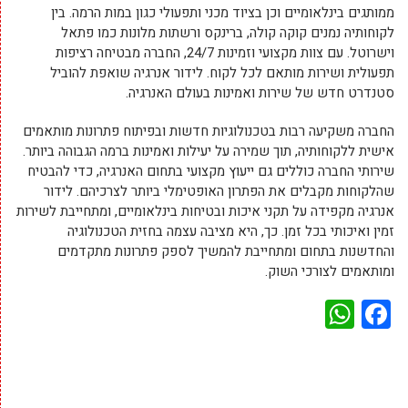
ממותגים בינלאומיים וכן בציוד מכני ותפעולי כגון במות הרמה. בין
לקוחותיה נמנים קוקה קולה, ברינקס ורשתות מלונות כמו פתאל
וישרוטל. עם צוות מקצועי וזמינות 24/7, החברה מבטיחה רציפות
תפעולית ושירות מותאם לכל לקוח. לידור אנרגיה שואפת להוביל
סטנדרט חדש של שירות ואמינות בעולם האנרגיה.
החברה משקיעה רבות בטכנולוגיות חדשות ובפיתוח פתרונות מותאמים
אישית ללקוחותיה, תוך שמירה על יעילות ואמינות ברמה הגבוהה ביותר.
שירותי החברה כוללים גם ייעוץ מקצועי בתחום האנרגיה, כדי להבטיח
שהלקוחות מקבלים את הפתרון האופטימלי ביותר לצרכיהם. לידור
אנרגיה מקפידה על תקני איכות ובטיחות בינלאומיים, ומתחייבת לשירות
זמין ואיכותי בכל זמן. כך, היא מציבה עצמה בחזית הטכנולוגיה
והחדשנות בתחום ומתחייבת להמשיך לספק פתרונות מתקדמים
ומותאמים לצורכי השוק.
WhatsApp
Facebook