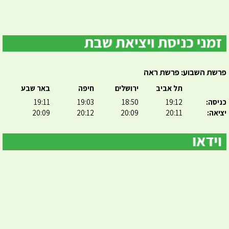
פרשת השבוע: פרשת ראה
תל אביב
ירושלים
חיפה
באר שבע
כניסה:
19:12
18:50
19:03
19:11
יציאה:
20:11
20:09
20:12
20:09