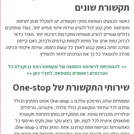
תקשורת שונים
כאשר מבצעים השוואת ספקי תקשורת, יש לשקלל מגוון יתרונות
וחסרונות. ספק קטן יכול להציע שירות אישי וגמיש יותר, בעוד שספקים
גדולים עשויים להציע תשתיות מתקדמות ויציבות יותר. מאוד כדאי
לבדוק טווח ארוך של חוויות לקוחות קודמים ולבדוק האם קיימת
תמיכה זמינה באופן קבוע לאורך כל שעות היממה. שירות איכותי וכניסה
מהירה ולהשאיר כל כך את הצרכנים לחזור ולהמליץ.
>> להצטרפות לרשימת התפוצה של מקומונט רמת גן וקבלת כל
העדכונים ראשונים בווטסאפ, לחץ/י כאן <<
שירותי התקשורת של One-stop
המומחיות שלנו, החיסכון שלכם ב-One-stop אנחנו הפתרון הכולל
שלכם לכל שירותי התקשורת, כולל סלולר, אינטרנט, טריפלים
וטלוויזיה מחברות שונות. אנו מתמקדים במתן פתרונות תקשורת
מותאמים אישית לכל לקוח, תוך ביצוע סקר שוק מקיף ואיסוף כל
האפשרויות הקיימות תחת קורת גג אחת. החזון שלנו ב-One-stop,