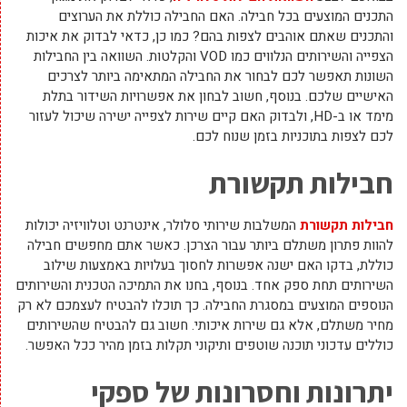
התכנים המוצעים בכל חבילה. האם החבילה כוללת את הערוצים
והתכנים שאתם אוהבים לצפות בהם? כמו כן, כדאי לבדוק את איכות
הצפייה והשירותים הנלווים כמו VOD והקלטות. השוואה בין החבילות
השונות תאפשר לכם לבחור את החבילה המתאימה ביותר לצרכים
האישיים שלכם. בנוסף, חשוב לבחון את אפשרויות השידור בתלת
מימד או ב-HD, ולבדוק האם קיים שירות לצפייה ישירה שיכול לעזור
לכם לצפות בתוכניות בזמן שנוח לכם.
חבילות תקשורת
חבילות תקשורת
המשלבות שירותי סלולר, אינטרנט וטלוויזיה יכולות
להוות פתרון משתלם ביותר עבור הצרכן. כאשר אתם מחפשים חבילה
כוללת, בדקו האם ישנה אפשרות לחסוך בעלויות באמצעות שילוב
השירותים תחת ספק אחד. בנוסף, בחנו את התמיכה הטכנית והשירותים
הנוספים המוצעים במסגרת החבילה. כך תוכלו להבטיח לעצמכם לא רק
מחיר משתלם, אלא גם שירות איכותי. חשוב גם להבטיח שהשירותים
כוללים עדכוני תוכנה שוטפים ותיקוני תקלות בזמן מהיר ככל האפשר.
יתרונות וחסרונות של ספקי