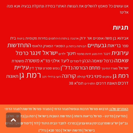
אנו עושים כל מאמץ להשלים את הנגשת האתר! במידה ונתקלת בבעיה אנא פנה
אלינו!
תגיות
אביהוא בן משה
בית
אור ירוק
אופניים
בחירות מקומיות
ארנונה
בורסת היהלומים
ביטוח
התחדשות
גבעתיים
בריאות
ספר
הספארי
הפארק הלאומי
הבורסה ברמת גן
עירונית
ישראל זינגר
כרמל
חינוך
זינגר
חיות מחמד
ילדים
חיה מנע
שאמה
משטרה
ליעד אילני
כרמל שאמה הכהן
מד''א
משטרת
לימודים
עיריית
נדל''ן
מתחם הבורסה
ישראל
עורך דין
נופש
ספורט
משרד החינוך
רמת גן
רמת גן
קורונה
פינוי בינוי
תאונות
עסקים
קהילה
רועי ברזילי
רכב
דרכים
תאונת דרכים
תמ"א 38
תלמידים
האתרים שלנו:
תרבוש-פורטל תרבות ונופש למגזר הדתי
|
המגזר-פורטל חדשות למגזר הדתי
|
מודיעין
|
מדינט – פורטל בריאות ורווחה
|
החדשות הטובות בישראל
|
רמת גן
|
בת ים - חולון
|
גליל
גב"ש
|
יש''ע:שומרון בנימין וגוש עציון
|
במרכז- לחברי הבית היהודי
|
לוד
|
לימודים אקדמאיים
לרא
העמו
בישראל
|
חדשות ישראל
|
כפר סבא
|
נדל"ן