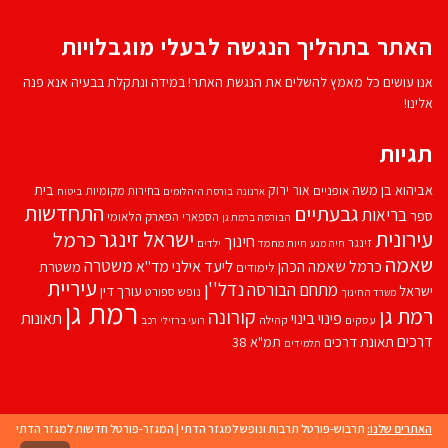
האתר בתהליך הנגשה לבעלי מוגבלויות
אנו עושים כל מאמץ להשלים את הנגשת האתר! במידה ונתקלת בבעיה אנא פנה
אלינו!
תגיות
אביהוא בן משה
בית
אור ירוק
אופניים
בחירות מקומיות
ארנונה
בורסת היהלומים
ביטוח
התחדשות
גבעתיים
בריאות
ספר
הספארי
הפארק הלאומי
הבורסה ברמת גן
עירונית
ישראל זינגר
כרמל
חינוך
זינגר
חיות מחמד
ילדים
חיה מנע
שאמה
משטרה
ליעד אילני
כרמל שאמה הכהן
מד''א
משטרת
לימודים
עיריית
נדל''ן
מתחם הבורסה
ישראל
עורך דין
נופש
ספורט
משרד החינוך
רמת גן
רמת גן
קורונה
פינוי בינוי
תאונות
עסקים
קהילה
רועי ברזילי
רכב
דרכים
תאונת דרכים
תמ"א 38
תלמידים
האתרים שלנו:
תרבוש-פורטל תרבות ונופש למגזר הדתי
|
המגזר-פורטל חדשות למגזר הדתי