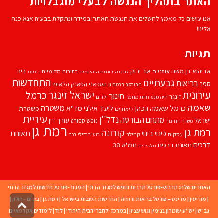
האתר בתהליך הנגשה לבעלי מוגבלויות
אנו עושים כל מאמץ להשלים את הנגשת האתר! במידה ונתקלת בבעיה אנא פנה
אלינו!
תגיות
אביהוא בן משה
בית
אור ירוק
אופניים
בחירות מקומיות
ארנונה
בורסת היהלומים
ביטוח
התחדשות
גבעתיים
בריאות
ספר
הספארי
הפארק הלאומי
הבורסה ברמת גן
עירונית
ישראל זינגר
כרמל
חינוך
זינגר
חיות מחמד
ילדים
חיה מנע
שאמה
משטרה
ליעד אילני
כרמל שאמה הכהן
מד''א
משטרת
לימודים
עיריית
נדל''ן
מתחם הבורסה
ישראל
עורך דין
נופש
ספורט
משרד החינוך
רמת גן
רמת גן
קורונה
פינוי בינוי
תאונות
עסקים
קהילה
רועי ברזילי
רכב
דרכים
תאונת דרכים
תמ"א 38
תלמידים
האתרים שלנו:
תרבוש-פורטל תרבות ונופש למגזר הדתי
|
המגזר-פורטל חדשות למגזר הדתי
|
מודיעין
|
מדינט – פורטל בריאות ורווחה
|
החדשות הטובות בישראל
|
רמת גן
|
בת ים - חולון
|
גליל
גב"ש
|
יש''ע:שומרון בנימין וגוש עציון
|
במרכז- לחברי הבית היהודי
|
לוד
|
לימודים אקדמאיים
לרא