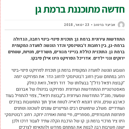
חדשה מתוכננת ברמת גן
אביעד ברטוב
23 ינואר, 2018
התחדשות עירונית ברמת גן:
תוכנית פינוי-בינוי רחבה, הגדולה
ברמת-גן, בין רחובות ז'בוטינסקי והדר הוגשה לוועדה המקומית
ברמת גן. התוכנית כוללת בנייני מגורים, משרדים, חנויות, שטחים
ירוקים וגני ילדים.
אדריכל הפרויקט הינו אילן פיבקו.
השבוע הוגשה לוועדה המקומית ברמת גן תוכנית לפרויקט פינוי-בינוי
רחב במתחם שבין רחוב ז'בוטינסקי לרחוב הדר. את הפרויקט יזמה
"קבוצת רפאל נדל"ן" בבעלותו של דוד רפאל, וזאת כחלק
מאסטרטגיית ההתחדשות העירונית. הפרויקט בניהולו של אברהם
שמעוני, מנכ"ל התחדשות העירונית ב"קבוצת רפאל", צפוי להתחיל בעוד
כארבע שנים, והינו דוגמא לראייה לטווח ארוך תוך התחשבות בצרכים
העתידיים. משלב שימושים רבים המייצרים עוגנים לשכונה ונותנים
פתרונות תחבורתיים, מסחריים, חיי נוחות ואווירה ירוקה. רחוב ז'בוטינסקי
הינו ציר מרכזי ברמת גן. קו של הרכבת הקלה עתיד לעבור דרכו ולכן
ישנה חשיבות רבה לבנות את המתחם מחדש ולהתאימו לצרכים