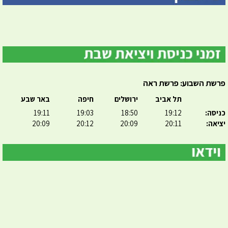
פרשת השבוע: פרשת ראה
תל אביב
ירושלים
חיפה
באר שבע
כניסה:
19:12
18:50
19:03
19:11
יציאה:
20:11
20:09
20:12
20:09