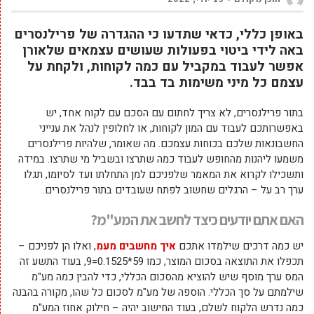
באופן כללי, כדאי שתדעו כי ההגדרה של פרילנסרים
באה לידי ביטוי בפעולות שעושים עצמאים שלאורן
אפשר לעבוד במקביל עם כמה לקוחות, ולקחת על
עצמם כל מיני משימות בד בבד.
בתור פרילנסרים, לא צריך לחתום עם הסכם עם לקוח אחד, יש
באפשרותכם לעבוד עם המון לקוחות, או לחלופין לנהל את ענייני
החשבונאות שלכם בכוחות עצמכם. מה שאומר, שלהיות פרילנסרים
משמעו ליהנות מהחופש לעבוד כמה שתרצו ובשביל מי שתרצו. במידה
ותשכילו לקרוא את המאמר שלפניכם למן התחלתו ועד לסיומו, תגלו
ערך רב על – הרגלים שחשוב לפתח שעובדים בתור פרילנסרים.
האם אתם יודעים כיצד לחשב את המע"מ?
יש כמה דרכים שילמדו אתכם
איך
מחשבים
מעמ
, ואלו הן לפניכם –
תכפלו את התוצאה בסכום המוצר, כמו 59*0.1525=9, בעוד התשע זה
המס ערך מוסף שיש להוציא מהסכום הכללי, כדי להבין כמה מע"מ
שילמתם על סך הכללי. הוספה של מע"מ לסכום כל שהו, מקורה בהבנה
כמה נדרש הלקוח לשלם, בעוד החישוב יהיה – חילוק אחוז המע"מ