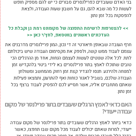
בני האדם שעובדים כפרילנסרים סבורים כי יש להם מספיק חופש
לעשות כל מה שבא להם, גם על חשבון שעות העבודה, ולצאת
להפסקות בכל זמן נתון.
>> להצטרפות לרשימת התפוצה של מקומונט רמת גן וקבלת כל
העדכונים ראשונים בווטסאפ, לחץ/י כאן <<
חרף העובדה שבאופן תיאורטי זה די נכון, המון פרילנסרים מדרבנים את
עצמם לעבוד ממש קשה, ולספק את מקסימום העבודה שיש ביכולתם
לתת. לכל אלה שנוטים לעשות לעצמם הנחות, אחד מן ההרגלים הכי
טובים שתוכלו לאמץ בתור פרילנסרים בא לידי ביטוי בלהקדיש זמן
למנוחה ולהירגע. תנסו להגדיר קצת זמן רחוק מהמחשב ומשולחן
העבודה שלכם, בשביל לאגור כוחות ואף להתרענן, ותמצאו פעילות
שאתם מתחברים אליה, אשר תסייע לכם להפסיק לעבוד ברצף בכל
זמן נתון.
האם כדאי לאמץ הרגלים שעובדים בתור פרילנסר של מקום
עבודה ייעודי?
כדאי ביותר לאמץ הרגלים שעובדים בתור פרילנסר של מקום עבודה
ייעודי, למרות שאתם יכולים לעבוד מכל מקום שבו תחפצו, כאשר
בדרך כלל תעבדו מהבית שלכם, אך חוסר מקום עבודה ייעודי, או