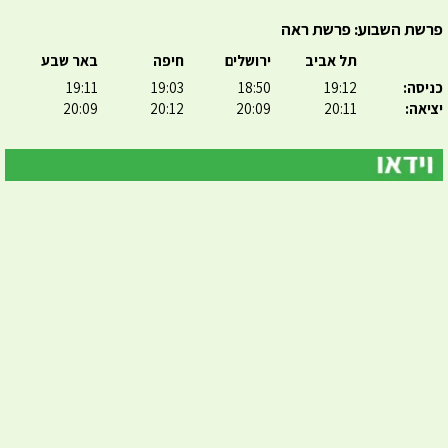
פרשת השבוע: פרשת ראה
תל אביב
ירושלים
חיפה
באר שבע
כניסה:
19:12
18:50
19:03
19:11
יציאה:
20:11
20:09
20:12
20:09