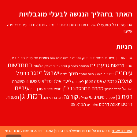
האתר בתהליך הנגשה לבעלי מוגבלויות
אנו עושים כל מאמץ להשלים את הנגשת האתר! במידה ונתקלת בבעיה אנא פנה
אלינו!
תגיות
אביהוא בן משה
בית
אור ירוק
אופניים
בחירות מקומיות
ארנונה
בורסת היהלומים
ביטוח
התחדשות
גבעתיים
בריאות
ספר
הספארי
הפארק הלאומי
הבורסה ברמת גן
עירונית
ישראל זינגר
כרמל
חינוך
זינגר
חיות מחמד
ילדים
חיה מנע
שאמה
משטרה
ליעד אילני
כרמל שאמה הכהן
מד''א
משטרת
לימודים
עיריית
נדל''ן
מתחם הבורסה
ישראל
עורך דין
נופש
ספורט
משרד החינוך
רמת גן
רמת גן
קורונה
פינוי בינוי
תאונות
עסקים
קהילה
רועי ברזילי
רכב
דרכים
תאונת דרכים
תמ"א 38
תלמידים
האתרים שלנו:
תרבוש-פורטל תרבות ונופש למגזר הדתי
|
המגזר-פורטל חדשות למגזר הדתי