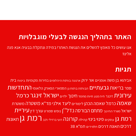
האתר בתהליך הנגשה לבעלי מוגבלויות
אנו עושים כל מאמץ להשלים את הנגשת האתר! במידה ונתקלת בבעיה אנא פנה
אלינו!
תגיות
אביהוא בן משה
בית
אור ירוק
אופניים
בחירות מקומיות
ארנונה
בורסת היהלומים
ביטוח
התחדשות
גבעתיים
בריאות
ספר
הספארי
הפארק הלאומי
הבורסה ברמת גן
עירונית
ישראל זינגר
כרמל
חינוך
זינגר
חיות מחמד
ילדים
חיה מנע
שאמה
משטרה
ליעד אילני
כרמל שאמה הכהן
מד''א
משטרת
לימודים
עיריית
נדל''ן
מתחם הבורסה
ישראל
עורך דין
נופש
ספורט
משרד החינוך
רמת גן
רמת גן
קורונה
פינוי בינוי
תאונות
עסקים
קהילה
רועי ברזילי
רכב
דרכים
תאונת דרכים
תמ"א 38
תלמידים