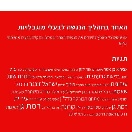
האתר בתהליך הנגשה לבעלי מוגבלויות
אנו עושים כל מאמץ להשלים את הנגשת האתר! במידה ונתקלת בבעיה אנא פנה
אלינו!
תגיות
אביהוא בן משה
בית
אור ירוק
אופניים
בחירות מקומיות
ארנונה
בורסת היהלומים
ביטוח
התחדשות
גבעתיים
בריאות
ספר
הספארי
הפארק הלאומי
הבורסה ברמת גן
עירונית
ישראל זינגר
כרמל
חינוך
זינגר
חיות מחמד
ילדים
חיה מנע
שאמה
משטרה
ליעד אילני
כרמל שאמה הכהן
מד''א
משטרת
לימודים
עיריית
נדל''ן
מתחם הבורסה
ישראל
עורך דין
נופש
ספורט
משרד החינוך
רמת גן
רמת גן
קורונה
פינוי בינוי
תאונות
עסקים
קהילה
רועי ברזילי
רכב
דרכים
תאונת דרכים
תמ"א 38
תלמידים