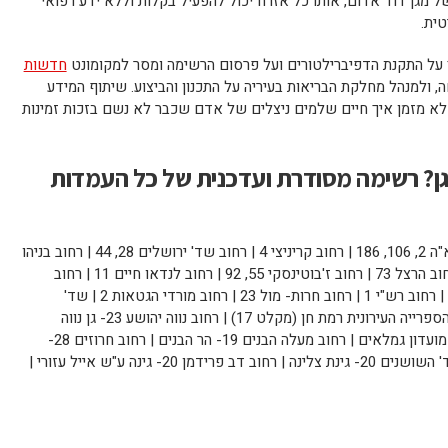
ל מגן דוד אדום, אותו כל אזרח יכול להפעיל בקלות וללא ידע רפואי
ית.
 על התקנת הדפיברילטורים ועל פרסום הרשימה ומסר למקומונט
חדשות
ה, ולמנהל מחלקת הבריאות בעיריה על התכנון והביצוע. שיתוף המידע
 לא מזמן איך חיים שלמים ניצלים של אדם שכבר לא נשם בזכות זמינות
גן? רשימה מסודרת ועדכנית של כל העמדות
רחוב ביאליק 12, 27, 38, 46, 77 | רחוב הרא"ה 2, 106, 186 | רחוב קריניצי 4 | רחוב שד' ירושלים 28, 44 | רחוב בניהו
30 | רחוב בצלאל 52 | דרך אבא הלל 1 | רחוב הרצל 73 | רחוב ז'בוטינסקי 55, 92 | רחוב לנדאו חיים 11 | רחוב
עוזיאל 113 | רחוב רזיאל 26 | רחוב קציר 2 | רחוב רש"י 1 | רחוב חרות- מול 23 | רחוב מורדי הגטאות 2 | שד'
הארזים 38 ר"א- גן הבנים | אלוף דוד 58- הספרייה העירונית רמת חן (מקלט 17) | רחוב נווה יהושע 23- גן נווה
יהושע (מקלט 25) | רחוב רמז 6- גן אלקס, מועדון גמלאים | רחוב מעלה הבנים 19- הר הבנים | רחוב חרוזים 28-
גינת הפיל | רחוב תרצה 30- פארק דוד | שד' השושנים 20- גינת צלינה | רחוב דב פרידמן 20- גינה ע"ש אייל עזורי |