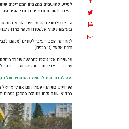
לסייע לתושבים במצבים המצריכים שימו
דפיברילטורים חדשים ברחבי העיר וזה 
הדפיברילטורים הם מכשירי החייאת חכמה 
באמצעות שתי אלקטרודות המוצמדות לגוף 
לאחרונה הוצבו דפיברילטורים (מפעם לבבי)
ורמת אפעל (גן הבנים).
מכשירים אלו נוספו לחמישה שכבר הותקנו 
עמידר – ואדי כופר, נווה יהושע – בגינה ע
>> להצטרפות לרשימת התפוצה של מקומו
הפרויקט בשיתוף פעולה עם אורלי אריאל מנ
במד"א, שגם נכחו בחניכת המתקן במרום נוו