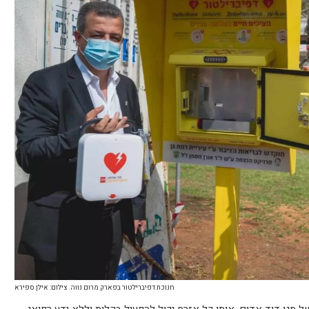
חנוכת דפיברילטור בפארק מרום נווה. צילום: אילן ספירא