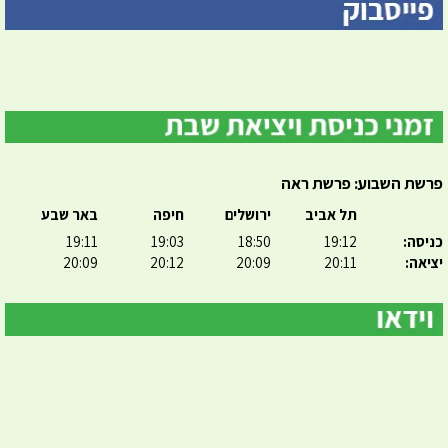
פרשת השבוע: פרשת ראה
תל אביב
ירושלים
חיפה
באר שבע
כניסה:
19:12
18:50
19:03
19:11
יציאה:
20:11
20:09
20:12
20:09