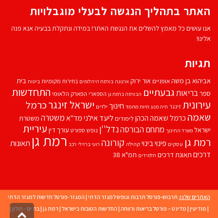
האתר בתהליך הנגשה לבעלי מוגבלויות
אנו עושים כל מאמץ להשלים את הנגשת האתר! במידה ונתקלת בבעיה אנא פנה
אלינו!
תגיות
אביהוא בן משה
בית
אור ירוק
אופניים
בחירות מקומיות
ארנונה
בורסת היהלומים
ביטוח
התחדשות
גבעתיים
בריאות
ספר
הספארי
הפארק הלאומי
הבורסה ברמת גן
עירונית
ישראל זינגר
כרמל
חינוך
זינגר
חיות מחמד
ילדים
חיה מנע
שאמה
משטרה
ליעד אילני
כרמל שאמה הכהן
מד''א
משטרת
לימודים
עיריית
נדל''ן
מתחם הבורסה
ישראל
עורך דין
נופש
ספורט
משרד החינוך
רמת גן
רמת גן
קורונה
פינוי בינוי
תאונות
עסקים
קהילה
רועי ברזילי
רכב
דרכים
תאונת דרכים
תמ"א 38
תלמידים
האתרים שלנו:
תרבוש-פורטל תרבות ונופש למגזר הדתי
|
המגזר-פורטל חדשות למגזר הדתי
|
מודיעין
|
מדינט – פורטל בריאות ורווחה
|
החדשות הטובות בישראל
|
רמת גן
|
בת ים - חולון
|
גליל