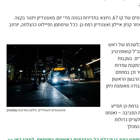
בשלב ראשון יצטרפו למיזם ארבעה אוטובוסים של קו 67, היוצא בתדירות גבוהה מדי יום מאצטדיון וינטר בקצה
זור קניון איילון ואצטדיון רמת-גן. ככל שיסתמן הפיילוט כהצלחה, יורחב
בלשכתו של ראש
נכ"ל קואופרטיב
רים. בעקבות
התקנת עמדות
ר וכן במתחם
הרבעון הראשון
כי בעבודה מאומצת ניתן
ברמת-גן תסייע
אוטובוסים חשמליים. צילום באדיבות pixabay
 הסביבה – ואנחנו
לערים גדולות
המהלך.
נט רמת גן וקבלת כל העדכונים ראשונים בווטסאפ, לחץ/י כאן <<