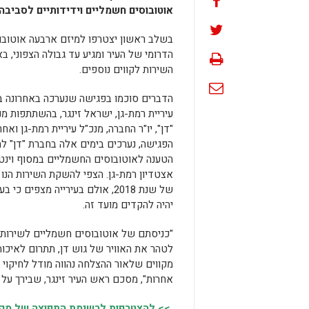
אוטובוסים חשמליים וידידותיים לסביבה.
הדרומי של העיר ומגיע עד גבולה הצפוני, בא
השירות לקווים נוספים.
הדברים סוכמו בפגישה שנערכה באחרונה 
עיריית רמת-גן, ישראל זינגר, בהשתתפות מ
"דן", יו"ר החברה, מנכ"ל עיריית רמת-גן ואח
הפגישה, נערכים בימים אלה בחברת "דן" ל
הטענה לאוטובוסים החשמליים במסוף וינט
אצטדיון רמת-גן. הצפי להשקת השירות הנו 
של שנת 2018, אולם בעירייה מצפים 
יהיה להקדים מועד זה.
"כניסתם של אוטובוסים חשמליים לשירות 
לטהר את האוויר של גוש דן, תתרום לאיכות
מקווים שלאור ההצלחה נהווה מודל לחיקוי 
אחרות", מסכם ראש העיר זינגר, שבירך על 
>> להצטרפות לרשימת התפוצה של מקומו