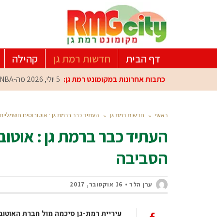
דף הבית
חדשות רמת גן
קהילה
כתבות אחרונות במקומונט רמת גן:
5 יולי, 2026
מה-NBA למרכז הפיתוח ברמת גן: עומרי כספי במפגש הוקרה מיוחד
ראשי
»
חדשות רמת גן
»
העתיד כבר ברמת גן : אוטובוסים חשמליים
העתיד כבר ברמת גן : אוטוב
הסביבה
ערן הלר
16 אוקטובר, 2017
עיריית רמת-גן סיכמה מול חברת האוטובו