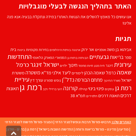
האתר בתהליך הנגשה לבעלי מוגבלויות
אנו עושים כל מאמץ להשלים את הנגשת האתר! במידה ונתקלת בבעיה אנא פנה
אלינו!
תגיות
אביהוא בן משה
בית
אור ירוק
אופניים
בחירות מקומיות
ארנונה
בורסת היהלומים
ביטוח
התחדשות
גבעתיים
בריאות
ספר
הספארי
הפארק הלאומי
הבורסה ברמת גן
עירונית
ישראל זינגר
כרמל
חינוך
זינגר
חיות מחמד
ילדים
חיה מנע
שאמה
משטרה
ליעד אילני
כרמל שאמה הכהן
מד''א
משטרת
לימודים
עיריית
נדל''ן
מתחם הבורסה
ישראל
עורך דין
נופש
ספורט
משרד החינוך
רמת גן
רמת גן
קורונה
פינוי בינוי
תאונות
עסקים
קהילה
רועי ברזילי
רכב
דרכים
תאונת דרכים
תמ"א 38
תלמידים
האתרים שלנו:
תרבוש-פורטל תרבות ונופש למגזר הדתי
|
המגזר-פורטל חדשות למגזר הדתי
|
מודיעין
|
מדינט – פורטל בריאות ורווחה
|
החדשות הטובות בישראל
|
רמת גן
|
בת ים - חולון
|
גליל