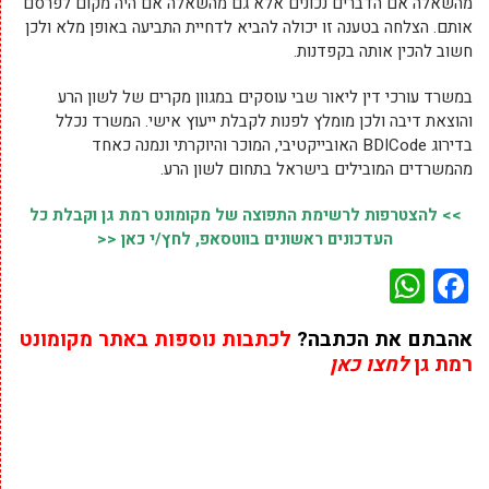
מהשאלה אם הדברים נכונים אלא גם מהשאלה אם היה מקום לפרסם
אותם. הצלחה בטענה זו יכולה להביא לדחיית התביעה באופן מלא ולכן
חשוב להכין אותה בקפדנות.
במשרד עורכי דין ליאור שבי עוסקים במגוון מקרים של לשון הרע
והוצאת דיבה ולכן מומלץ לפנות לקבלת ייעוץ אישי. המשרד נכלל
בדירוג BDICode האובייקטיבי, המוכר והיוקרתי ונמנה כאחד
מהמשרדים המובילים בישראל בתחום לשון הרע.
>> להצטרפות לרשימת התפוצה של מקומונט רמת גן וקבלת כל
העדכונים ראשונים בווטסאפ, לחץ/י כאן <<
WhatsApp
Facebook
אהבתם את הכתבה?
לכתבות נוספות באתר מקומונט
רמת גן
לחצו כאן