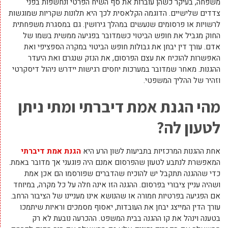
משפחה, בעיקר כשהן עוברות את סף השיח הפרטי ונחשפות בפני
צדדים שלישיים. הדוגמה הקלאסית לכך היא תלונות שקריות שמוגשות
לרשויות או פרסומים שנעשים במהלך גירושין. גם במסגרת משפחתית
החוק מגביל את חופש הביטוי כשמדובר בפגיעה ממשית בשמו של
אדם. עורך דין יבחן את גבולות חופש הביטוי במקרה הספציפי ואת
האפשרות להוכיח את עצם הפרסום, את הנזק שנגרם ואת היעדר
ההגנות. מאחר שמדובר במערכות יחסים רגישות יידרש ניהול דיסקרטי
וזהיר של ההליך המשפטי.
מהי הגנת אמת דיברתי ומתי ניתן
לטעון לה
?
אחת ההגנות המרכזיות בתביעות לשון הרע היא
הגנת אמת דיברתי
המאפשרת לנתבע לטעון שהפרסום אמנם היה פוגעני אך מדובר באמת.
כדי שההגנה תתקבל יש להוכיח שהדברים שפורסמו הם אכן אמת
ושהיה עניין ציבורי בפרסום. ההגנה הזו אינה חלה על כל מקרה, במיוחד
אם הפגיעה בפרטיות חמורה או שהנושא אינו מעניינו של הציבור הרחב.
עורך הדין המייצג יבחן את העובדות, יאסוף מסמכים וראיות שיתמכו
בטענה וינהל את קו ההגנה בבית המשפט. ההכרעה נובעת לא רק