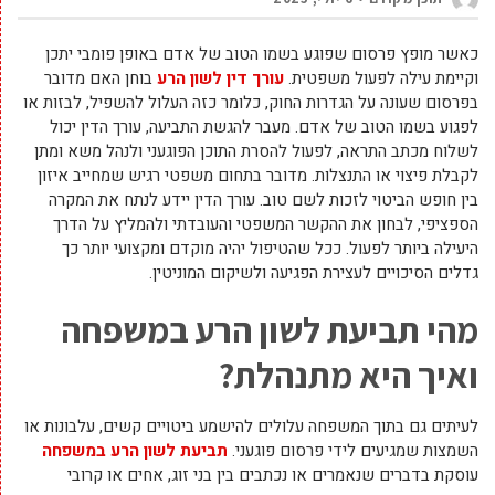
כאשר מופץ פרסום שפוגע בשמו הטוב של אדם באופן פומבי יתכן
וקיימת עילה לפעול משפטית.
עורך דין לשון הרע
בוחן האם מדובר
בפרסום שעונה על הגדרות החוק, כלומר כזה העלול להשפיל, לבזות או
לפגוע בשמו הטוב של אדם. מעבר להגשת התביעה, עורך הדין יכול
לשלוח מכתב התראה, לפעול להסרת התוכן הפוגעני ולנהל משא ומתן
לקבלת פיצוי או התנצלות. מדובר בתחום משפטי רגיש שמחייב איזון
בין חופש הביטוי לזכות לשם טוב. עורך הדין יידע לנתח את המקרה
הספציפי, לבחון את ההקשר המשפטי והעובדתי ולהמליץ על הדרך
היעילה ביותר לפעול. ככל שהטיפול יהיה מוקדם ומקצועי יותר כך
גדלים הסיכויים לעצירת הפגיעה ולשיקום המוניטין.
מהי תביעת לשון הרע במשפחה
ואיך היא מתנהלת
?
לעיתים גם בתוך המשפחה עלולים להישמע ביטויים קשים, עלבונות או
השמצות שמגיעים לידי פרסום פוגעני.
תביעת לשון הרע במשפחה
עוסקת בדברים שנאמרים או נכתבים בין בני זוג, אחים או קרובי