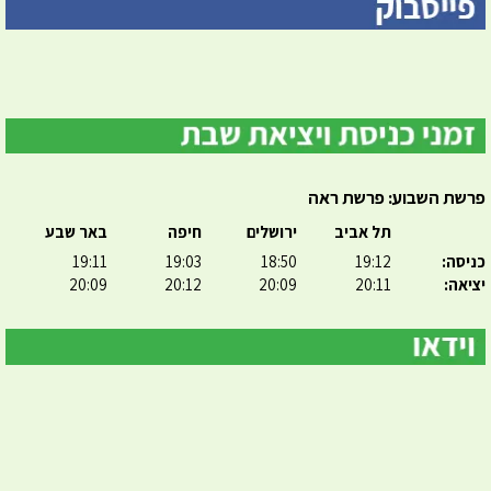
פרשת השבוע: פרשת ראה
תל אביב
ירושלים
חיפה
באר שבע
כניסה:
19:12
18:50
19:03
19:11
יציאה:
20:11
20:09
20:12
20:09