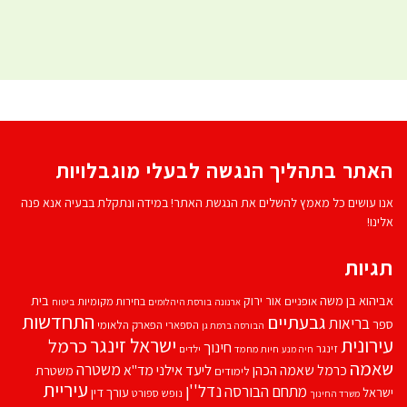
האתר בתהליך הנגשה לבעלי מוגבלויות
אנו עושים כל מאמץ להשלים את הנגשת האתר! במידה ונתקלת בבעיה אנא פנה
אלינו!
תגיות
אביהוא בן משה
בית
אור ירוק
אופניים
בחירות מקומיות
ארנונה
בורסת היהלומים
ביטוח
התחדשות
גבעתיים
בריאות
ספר
הספארי
הפארק הלאומי
הבורסה ברמת גן
עירונית
ישראל זינגר
כרמל
חינוך
זינגר
חיות מחמד
ילדים
חיה מנע
שאמה
משטרה
ליעד אילני
כרמל שאמה הכהן
מד''א
משטרת
לימודים
עיריית
נדל''ן
מתחם הבורסה
ישראל
עורך דין
נופש
ספורט
משרד החינוך