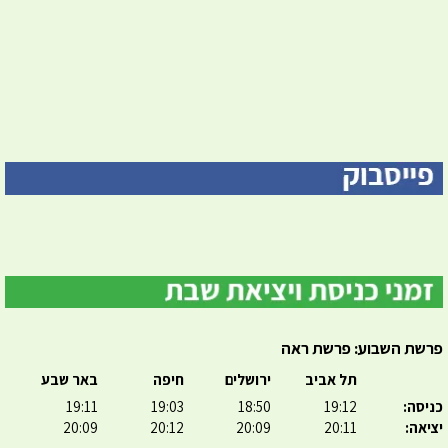
פרשת השבוע: פרשת ראה
תל אביב
ירושלים
חיפה
באר שבע
כניסה:
19:12
18:50
19:03
19:11
יציאה:
20:11
20:09
20:12
20:09