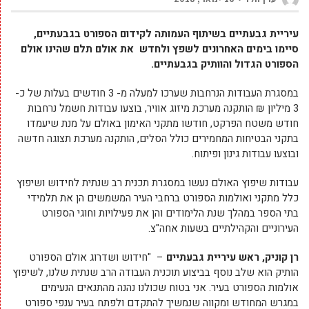
עיריית גבעתיים בשיתוף העמותה לקידום הספורט בגבעתיים,
סיימו בימים האחרונים לשפץ ולחדש את אולם תלם שהינו אולם
הספורט הגדול והוותיק בגבעתיים.
במסגרת העבודות הנרחבות שערכו למעלה מ- 3 חודשים בעלות של כ-
3 מיליון ₪ הותקנה מערכת מיזוג אוויר, בוצעו עבודות חשמל נרחבות
חודש משטח הפרקט, חודשו מתקני האימון באולם על מנת שיעמדו
בתקני הבטיחות המחמירים כולל הסלים, הותקנה מערכת תצוגה חדשה
ובוצעו עבודות גינון ופיתוח.
עבודות שיפוץ האולם נעשו במסגרת תכנית רב שנתית לחידוש ושיפוץ
כלל מתקני ואולמות הספורט ברחבי העיר המשמשים הן את תלמידי
בתי הספר במהלך שנת הלימודים והן את פעילויות וחוגי הספורט
העירוניים והקהילתיים בשעות אחה"צ.
רן קוניק, ראש עיריית גבעתיים
– "חידוש ושדרוג אולם הספורט
הותיק הוא שלב נוסף בביצוע תוכנית העבודה הרב שנתית שלנו, לשיפוץ
אולמות הספורט בעיר. אני בטוח שכולנו נהנה מהתנאים הנעימים
במגרש המחודש ומקווה שנמשיך להתקדם ולפתח בעיר ענפי ספורט