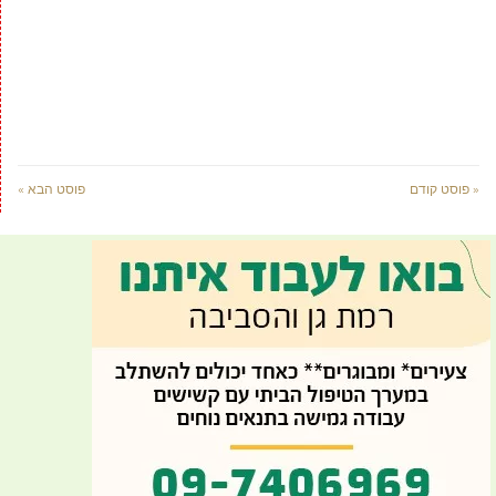
« פוסט קודם
פוסט הבא »