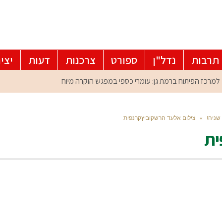
תרבות
נדל"ן
ספורט
צרכנות
דעות
יצי
שניה!
»
צילום אלעד הרשקוביץקרנפית
ית