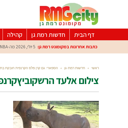
דף הבית
חדשות רמת גן
קהילה
כתבות אחרונות במקומונט רמת גן:
5 יולי, 2026
מה-NBA למרכז הפיתוח ברמת גן: עומרי כספי במפגש הוקרה מיוחד
ראשי
»
חדשות רמת-גן
»
הספארי: גם קרן פלס הקרנפית חובקת בת 
צילום אלעד הרשקוביץקרנפ