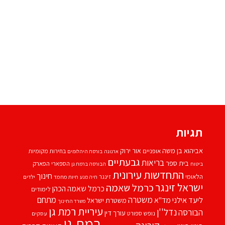
תגיות
אביהוא בן משה
אור ירוק
אופניים
בחירות מקומיות
ארנונה
בורסת היהלומים
גבעתיים
בריאות
בית ספר
הספארי
הפארק
ביטוח
הבורסה ברמת גן
התחדשות עירונית
חינוך
הלאומי
זינגר
חיות מחמד
ילדים
חיה מנע
ישראל זינגר
כרמל שאמה
כרמל שאמה הכהן
לימודים
משטרה
ליעד אילני
מתחם
מד''א
משטרת ישראל
משרד החינוך
עיריית רמת גן
נדל''ן
הבורסה
עורך דין
נופש
ספורט
עסקים
רמת גן