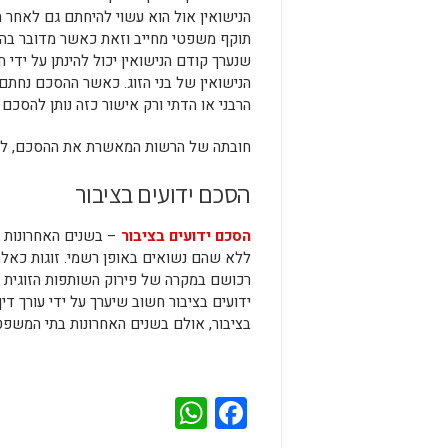
הנישואין אול הוא עשוי להיחתם גם לאחר ה
תוקף משפטי מחייב וזאת כאשר מדובר בהס
שנערך קודם הנישואין יכול להינתן על ידי 
הנישואין של בני הזוג. כאשר ההסכם נחתם
הרבני או הדתי ורק אישור כזה נותן להסכ
חובתה של הרשות המאשרת את ההסכם, לו
הסכם ידועים בציבור
הסכם ידועים בציבור
– בשנים האחרונות נפ
ללא שהם נשואים באופן רשמי. זוגות כאלה נ
רכושם במקרה של פירוק השותפות הזוגית בינ
ידועים בציבור חשוב שיערך על ידי עורך די
בציבור, אולם בשנים האחרונות בתי המשפט 
WhatsApp
Facebook