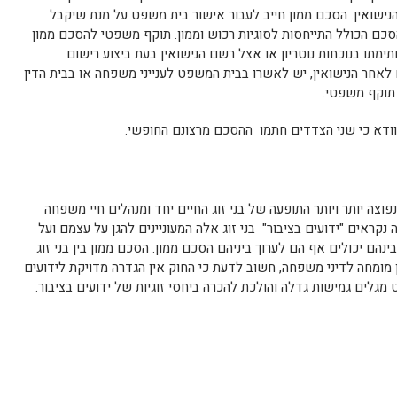
נישואין. הסכם ממון חייב לעבור אישור בית משפט על מנת שיקבל
כם הכולל התייחסות לסוגיות רכוש וממון. תוקף משפטי להסכם ממון
חתימתו בנוכחות נוטריון או אצל רשם הנישואין בעת ביצוע רישום
 לאחר הנישואין, יש לאשרו בבית המשפט לענייני משפחה או בבית הדין
ם תוקף משפטי.
ודא כי שני הצדדים חתמו ההסכם מרצונם החופשי.
וצה יותר ויותר התופעה של בני זוג החיים יחד ומנהלים חיי משפחה
קראים "ידועים בציבור" בני זוג אלה המעוניינים להגן על עצמם ועל
הם יכולים אף הם לערוך ביניהם הסכם ממון. הסכם ממון בין בני זוג
ן מומחה לדיני משפחה, חשוב לדעת כי החוק אין הגדרה מדויקת לידועים
מגלים גמישות גדלה והולכת להכרה ביחסי זוגיות של ידועים בציבור.