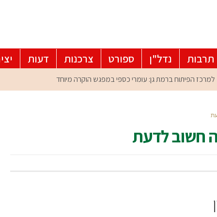
תרבות
נדל"ן
ספורט
צרכנות
דעות
יצי
עת
מה חשוב לדעת