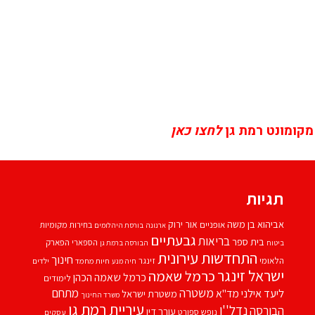
מקומונט רמת גן
לחצו כאן
תגיות
אביהוא בן משה
אור ירוק
אופניים
בחירות מקומיות
ארנונה
בורסת היהלומים
גבעתיים
בריאות
בית ספר
הספארי
הפארק
ביטוח
הבורסה ברמת גן
התחדשות עירונית
חינוך
הלאומי
זינגר
חיות מחמד
ילדים
חיה מנע
ישראל זינגר
כרמל שאמה
כרמל שאמה הכהן
לימודים
משטרה
ליעד אילני
מתחם
מד''א
משטרת ישראל
משרד החינוך
עיריית רמת גן
נדל''ן
הבורסה
עורך דין
נופש
ספורט
עסקים