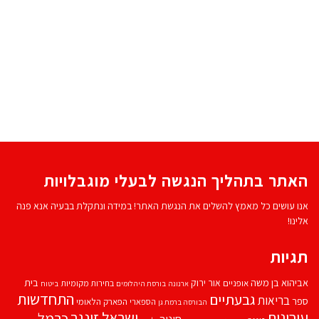
האתר בתהליך הנגשה לבעלי מוגבלויות
אנו עושים כל מאמץ להשלים את הנגשת האתר! במידה ונתקלת בבעיה אנא פנה
אלינו!
תגיות
אביהוא בן משה
בית
אור ירוק
אופניים
בחירות מקומיות
ארנונה
בורסת היהלומים
ביטוח
התחדשות
גבעתיים
בריאות
ספר
הספארי
הפארק הלאומי
הבורסה ברמת גן
עירונית
ישראל זינגר
כרמל