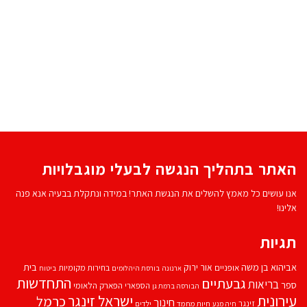
האתר בתהליך הנגשה לבעלי מוגבלויות
אנו עושים כל מאמץ להשלים את הנגשת האתר! במידה ונתקלת בבעיה אנא פנה
אלינו!
תגיות
אביהוא בן משה
בית
אור ירוק
אופניים
בחירות מקומיות
ארנונה
בורסת היהלומים
ביטוח
התחדשות
גבעתיים
בריאות
ספר
הספארי
הפארק הלאומי
הבורסה ברמת גן
עירונית
ישראל זינגר
כרמל
חינוך
זינגר
חיות מחמד
ילדים
חיה מנע