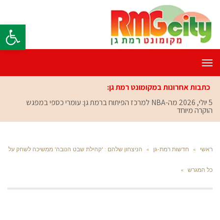
פתח סרגל
תפריט
כתבות אחרונות במקומונט רמת גן:
5 יולי, 2026
מה-NBA למרכז הפיתוח ברמת גן: עומרי כספי במפגש
הוקרה מיוחד
ראשי
»
חדשות רמת-גן
»
הניצחון שלהם : 'קהילת שבט הנובה' ממשיכה לשחק על
כל המגרש
»