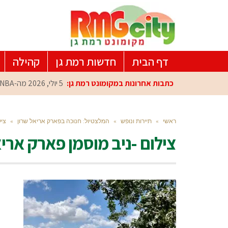
דף הבית
חדשות רמת גן
קהילה
כתבות אחרונות במקומונט רמת גן:
5 יולי, 2026
מה-NBA למרכז הפיתוח ברמת גן: עומרי כספי במפגש הוקרה מיוחד
ראשי
»
תיירות ונופש
»
המלצטיול: חנוכה בפארק אריאל שרון
»
ציל
צילום -ניב מוסמן פארק אריא