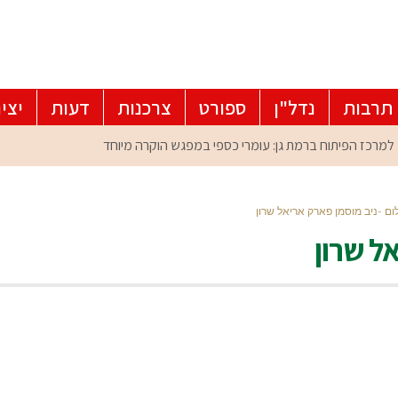
תרבות
נדל"ן
ספורט
צרכנות
דעות
יצי
ום -ניב מוסמן פארק אריאל שרון
ל שרון