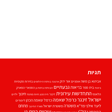
תגיות
אביהוא בן משה
אור ירוק
אופניים
בחירות מקומיות
ארנונה
בורסת היהלומים
גבעתיים
בריאות
בית ספר
הספארי
הפארק
ביטוח
הבורסה ברמת גן
התחדשות עירונית
חינוך
הלאומי
זינגר
חיות מחמד
ילדים
חיה מנע
ישראל זינגר
כרמל שאמה
כרמל שאמה הכהן
לימודים
משטרה
ליעד אילני
מתחם
מד''א
משטרת ישראל
משרד החינוך
עיריית רמת גן
נדל''ן